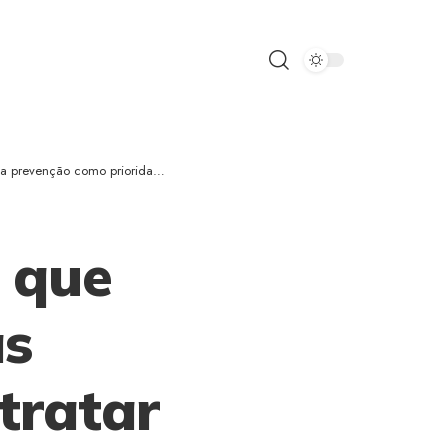
o como prioridade estratégica?
r que
as
tratar