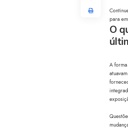
Continue
para em
O q
últ
A forma
atuavam
forneced
integra
exposiçã
Questõe
mudança