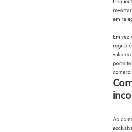
frequent
reverter
em relaç
Em vez d
regulató
vulnera
permite 
comercia
Com
inc
Ao contr
exclusiv