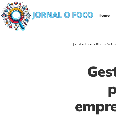
Home
Jornal o Foco
>
Blog
>
Notíci
Gest
p
empre