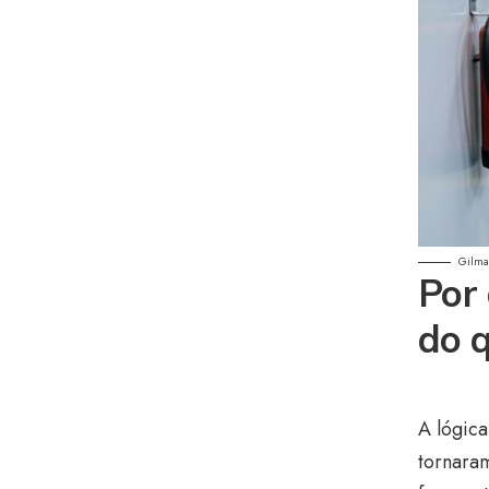
Gilmar
Por 
do 
A lógica
tornara