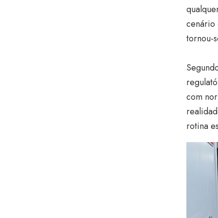
qualquer
cenário
tornou-s
Segundo
regulat
com norm
realida
rotina e