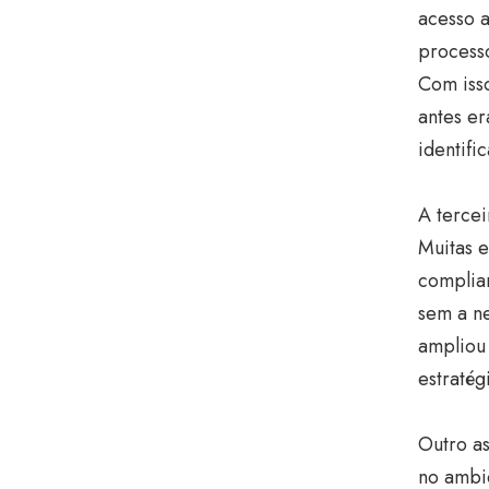
acesso a
processo
Com iss
antes e
identifi
A tercei
Muitas e
complian
sem a n
ampliou
estratég
Outro as
no ambi