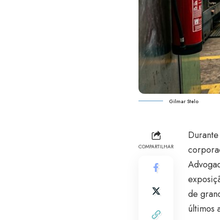
Gilmar Stelo
Durante 
COMPARTILHAR
corpora
Advogad
exposiç
de gran
últimos 