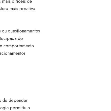
 mais difíceis de
tura mais proativa
is ou questionamentos
ntecipada de
 de comportamento
elacionamentos
ou de depender
logia permitiu o