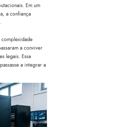
putacionais. Em um
a, a confiança
.
a complexidade
passaram a conviver
s legais. Essa
assasse a integrar a