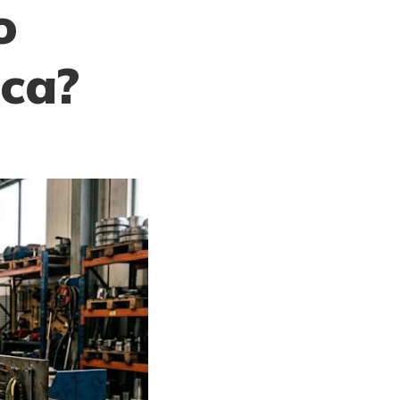
o
ica?