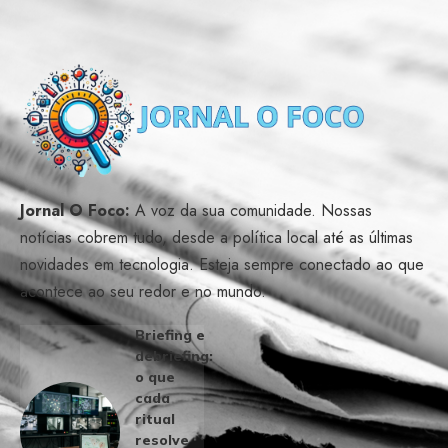
Jornal O Foco:
A voz da sua comunidade. Nossas
notícias cobrem tudo, desde a política local até as últimas
novidades em tecnologia. Esteja sempre conectado ao que
acontece ao seu redor e no mundo.
Briefing e
debriefing:
o que
cada
ritual
resolve