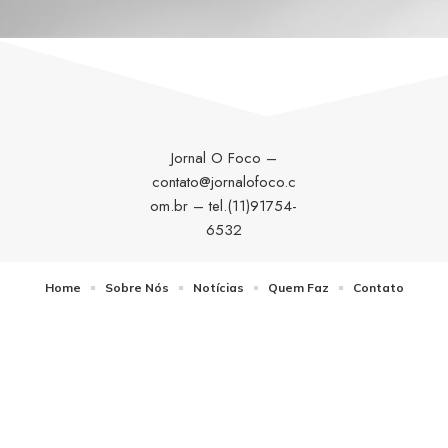
Jornal O Foco –
contato@jornalofoco.c
om.br
– tel.(11)91754-
6532
Home
Sobre Nós
Notícias
Quem Faz
Contato