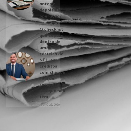
antes e
depois da
operação?
JULHO 28, 2026
O checklist
que separa,
dentro de
uma
carteira de
NPL, os
créditos
com chance
real de
recuperação
dos que não
têm
JULHO 22, 2026