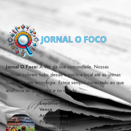
Jornal O Foco:
A voz da sua comunidade. Nossas
notícias cobrem tudo, desde a política local até as últimas
novidades em tecnologia. Esteja sempre conectado ao que
acontece ao seu redor e no mundo.
Espanha
Vence
Argentina na
Prorrogação e
Conquista o