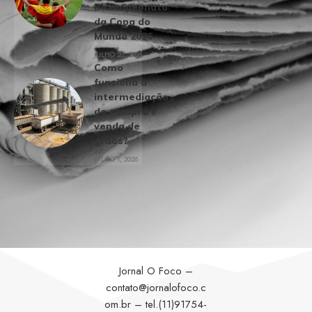
Bicampeonato
da Copa do
Mundo 2026
JULHO 20, 2026
Como
funciona a
intermediação
de compra e
venda de
grãos?
JULHO 1, 2026
Jornal O Foco –
contato@jornalofoco.c
om.br
– tel.(11)91754-