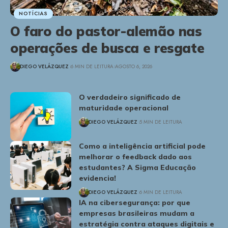
NOTÍCIAS
O faro do pastor-alemão nas
operações de busca e resgate
DIEGO VELÁZQUEZ
6 MIN DE LEITURA
AGOSTO 6, 2026
O verdadeiro significado de
maturidade operacional
DIEGO VELÁZQUEZ
5 MIN DE LEITURA
Como a inteligência artificial pode
melhorar o feedback dado aos
estudantes? A Sigma Educação
evidencia!
DIEGO VELÁZQUEZ
6 MIN DE LEITURA
IA na cibersegurança: por que
empresas brasileiras mudam a
estratégia contra ataques digitais e