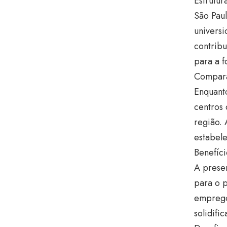
Estrutur
São Paul
universi
contribu
para a f
Compara
Enquanto
centros 
região. 
estabel
Benefíc
A presen
para o p
emprego
solidifi