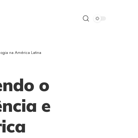
logia na América Latina
endo o
ência e
ica