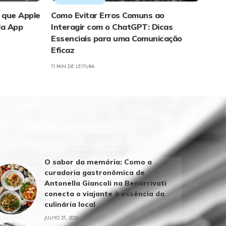
 que Apple
Como Evitar Erros Comuns ao
da App
Interagir com o ChatGPT: Dicas
Essenciais para uma Comunicação
Eficaz
11 MIN DE LEITURA
O sabor da memória: Como a
curadoria gastronômica de
Antonella Giancoli na Benarrivati
conecta o viajante à essência da
culinária local
JULHO 21, 2026