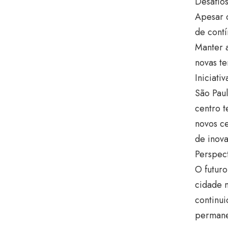
Desafios
Apesar d
de contí
Manter a
novas te
Iniciati
São Paul
centro t
novos c
de inova
Perspect
O futuro
cidade m
continui
permane