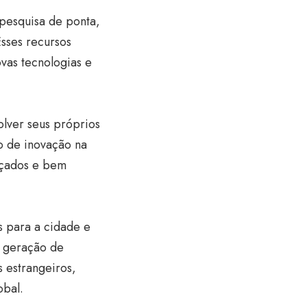
 pesquisa de ponta,
sses recursos
vas tecnologias e
olver seus próprios
o de inovação na
ançados e bem
s para a cidade e
a geração de
 estrangeiros,
obal.