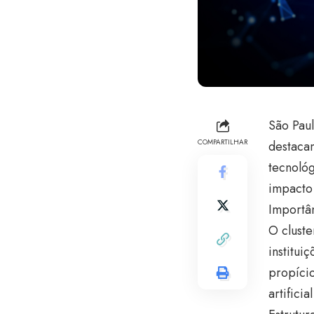
São Paul
COMPARTILHAR
destaca
tecnológ
impacto 
Importân
O cluste
institui
propíci
artifici