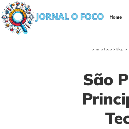
Home
Jornal o Foco
>
Blog
>
São P
Princi
Te