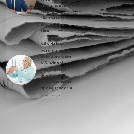
com chance
real de
recuperação
dos que não
têm
JULHO 22, 2026
Não deixe
para amanhã:
descubra com
o Sindnapi
como evitar
doenças
silenciosas na
aposentadoria
JULHO 17, 2026