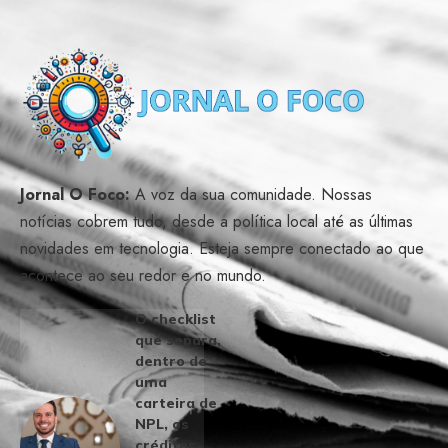
Jornal O Foco:
A voz da sua comunidade. Nossas
notícias cobrem tudo, desde a política local até as últimas
novidades em tecnologia. Esteja sempre conectado ao que
acontece ao seu redor e no mundo.
O checklist
que separa,
dentro de
uma
carteira de
NPL, os
créditos