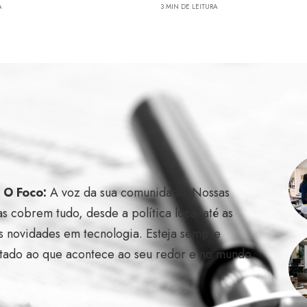
A
3 MIN DE LEITURA
l O Foco:
A voz da sua comunidade. Nossas
as cobrem tudo, desde a política local até as
s novidades em tecnologia. Esteja sempre
tado ao que acontece ao seu redor e no mundo.