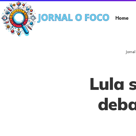
Home
Jorna
Lula 
deba