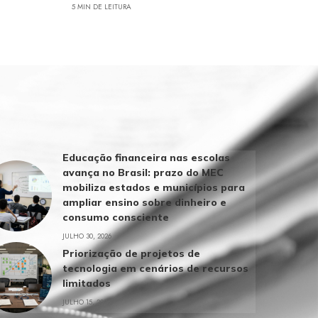
5 MIN DE LEITURA
Educação financeira nas escolas
avança no Brasil: prazo do MEC
mobiliza estados e municípios para
ampliar ensino sobre dinheiro e
consumo consciente
JULHO 30, 2026
Priorização de projetos de
tecnologia em cenários de recursos
limitados
JULHO 15, 2026