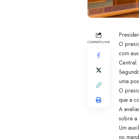
Preside
COMPARTILHAR
O presid
com auxi
Central.
Segundo 
uma pos
O presi
que a c
A avalia
sobre a 
Um auxil
no manda