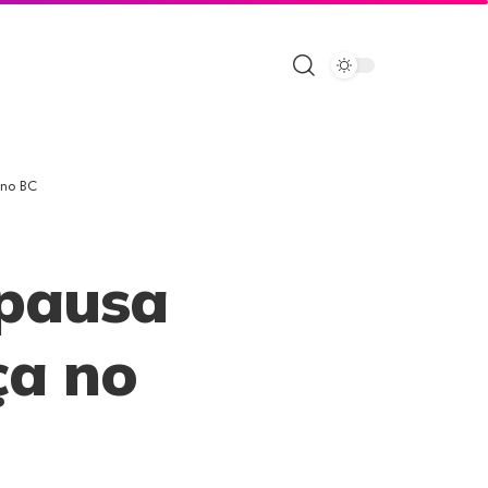
 no BC
 pausa
ça no