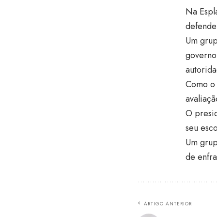
Na Espla
defende
Um grupo
governo
autorid
Como o 
avaliaç
O presi
seu esc
Um grupo
de enfr
ARTIGO ANTERIOR