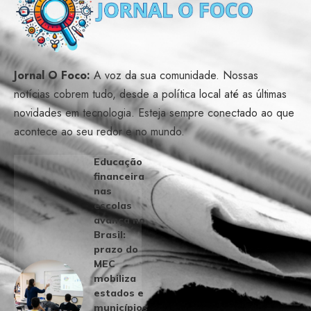
Jornal O Foco:
A voz da sua comunidade. Nossas
notícias cobrem tudo, desde a política local até as últimas
novidades em tecnologia. Esteja sempre conectado ao que
acontece ao seu redor e no mundo.
Educação
financeira
nas
escolas
avança no
Brasil:
prazo do
MEC
mobiliza
estados e
municípios