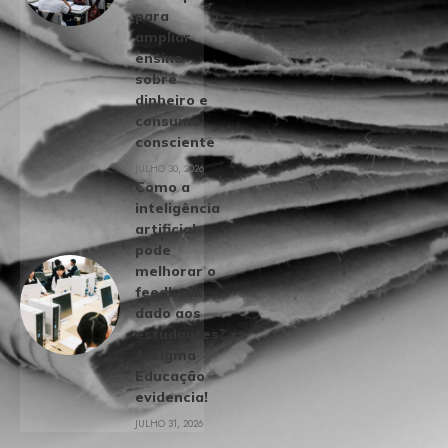
para
ampliar
ensino
sobre
dinheiro e
consumo
consciente
JULHO 30, 2026
Como a
inteligência
artificial
pode
melhorar o
feedback
dado aos
estudantes?
A Sigma
Educação
evidencia!
JULHO 31, 2026