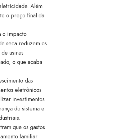
eletricidade. Além
te o preço final da
ra o impacto
 de seca reduzem os
 de usinas
vado, o que acaba
escimento das
entos eletrônicos
izar investimentos
rança do sistema e
ustriais.
stram que os gastos
amento familiar.