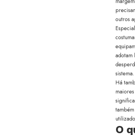
margem 
precisam
outros a
Especial
costuma
equipam
adotam 
desperd
sistema.
Há tamb
maiores
signific
também n
utilizad
O q