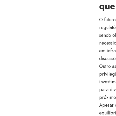
que
O futur
regulató
sendo ob
necessid
em infr
discussõ
Outro as
privileg
investim
para div
próximo
Apesar 
equilíbr