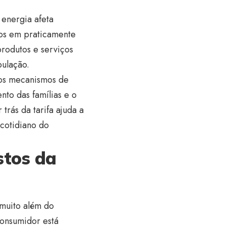
 energia afeta
xos em praticamente
produtos e serviços
pulação.
aos mecanismos de
nto das famílias e o
rás da tarifa ajuda a
cotidiano do
stos da
 muito além do
consumidor está