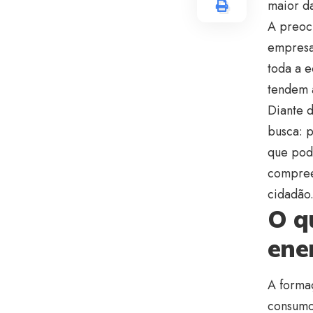
maior d
A preoc
empresas
toda a e
tendem 
Diante d
busca: p
que pode
compree
cidadão
O q
ener
A formaç
consumo 