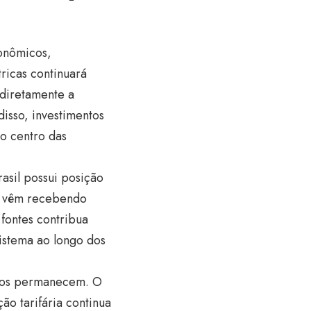
onômicos,
tricas continuará
 diretamente a
disso, investimentos
o centro das
rasil possui posição
ue vêm recebendo
 fontes contribua
sistema ao longo dos
fios permanecem. O
ão tarifária continua