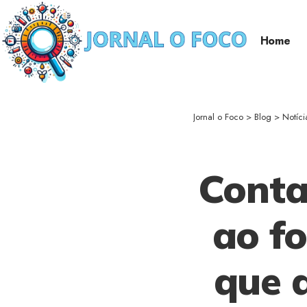
Home
Jornal o Foco
>
Blog
>
Notíci
Conta
ao fo
que a