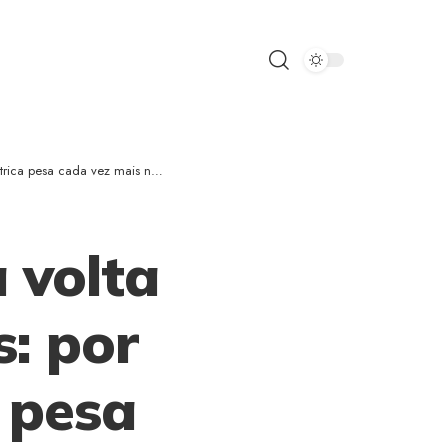
sa cada vez mais no orçamento?
 volta
s: por
a pesa