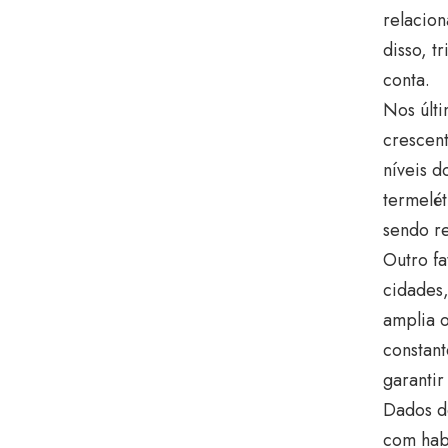
relacion
disso, t
conta.
Nos últi
crescen
níveis d
termelét
sendo r
Outro f
cidades,
amplia o
constant
garantir
Dados do
com hab