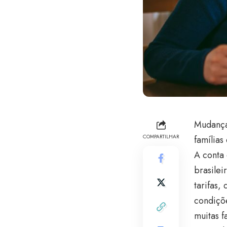
Mudanças
COMPARTILHAR
famílias
A conta 
brasilei
tarifas,
condiçõe
muitas f