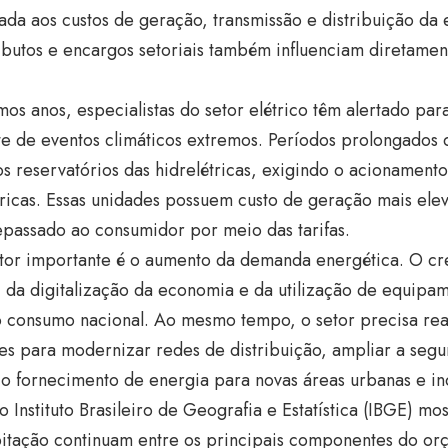
ada aos custos de geração, transmissão e distribuição da 
ributos e encargos setoriais também influenciam diretamen
mos anos, especialistas do setor elétrico têm alertado pa
te de eventos climáticos extremos. Períodos prolongados
os reservatórios das hidrelétricas, exigindo o acionamento
ricas. Essas unidades possuem custo de geração mais ele
epassado ao consumidor por meio das tarifas.
ator importante é o aumento da demanda energética. O cr
 da digitalização da economia e da utilização de equipam
 consumo nacional. Ao mesmo tempo, o setor precisa real
es para modernizar redes de distribuição, ampliar a segu
 o fornecimento de energia para novas áreas urbanas e ind
 Instituto Brasileiro de Geografia e Estatística (IBGE) mo
itação continuam entre os principais componentes do orç