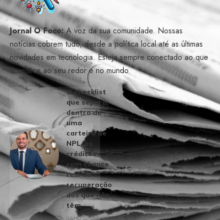
Jornal O Foco:
A voz da sua comunidade. Nossas
notícias cobrem tudo, desde a política local até as últimas
novidades em tecnologia. Esteja sempre conectado ao que
acontece ao seu redor e no mundo.
O checklist
que separa,
dentro de
uma
carteira de
NPL, os
créditos
com chance
real de
recuperação
dos que não
têm
JULHO 22, 2026