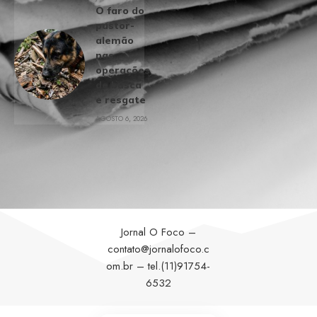
O faro do
pastor-
alemão
nas
operações
de busca
e resgate
AGOSTO 6, 2026
Jornal O Foco –
contato@jornalofoco.c
om.br
– tel.(11)91754-
6532