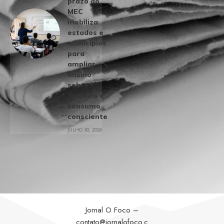
prazo do
MEC
mobiliza
estados e
municípios
para
ampliar
ensino
sobre
dinheiro e
consumo
consciente
JULHO 30, 2026
Jornal O Foco –
contato@jornalofoco.c