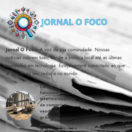
Jornal O Foco:
A voz da sua comunidade. Nossas
notícias cobrem tudo, desde a política local até as últimas
novidades em tecnologia. Esteja sempre conectado ao que
acontece ao seu redor e no mundo.
Como
funciona a
intermediação
de compra e
venda de
grãos?
JULHO 1, 2026
O checklist