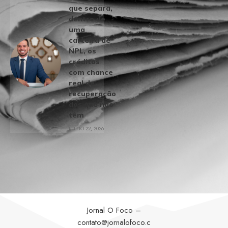
que separa,
dentro de
uma
carteira de
NPL, os
créditos
com chance
real de
recuperação
dos que não
têm
JULHO 22, 2026
Jornal O Foco –
contato@jornalofoco.c