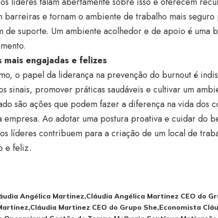
s líderes falam abertamente sobre isso e oferecem recur
 barreiras e tornam o ambiente de trabalho mais seguro 
m de suporte. Um ambiente acolhedor e de apoio é uma ba
amento.
 mais engajadas e felizes
o, o papel da liderança na prevenção do burnout é indis
os sinais, promover práticas saudáveis e cultivar um ambi
rado são ações que podem fazer a diferença na vida dos c
a empresa. Ao adotar uma postura proativa e cuidar do b
os líderes contribuem para a criação de um local de trab
 e feliz.
áudia Angélica Martinez
Cláudia Angélica Martinez CEO do G
Martinez
Cláudia Martinez CEO do Grupo She
Economista Cláu