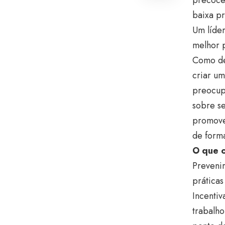
baixa pr
Um líde
melhor p
Como de
criar um
preocupa
sobre s
promove 
de forma
O que o
Prevenir
práticas
Incentiv
trabalh