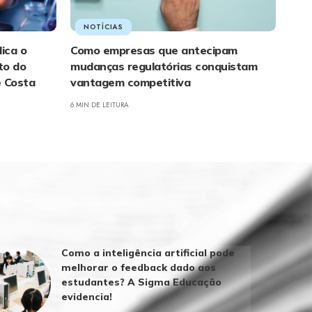
NOTÍCIAS
ica o
Como empresas que antecipam
to do
mudanças regulatórias conquistam
e Costa
vantagem competitiva
6 MIN DE LEITURA
Como a inteligência artificial pode
melhorar o feedback dado aos
estudantes? A Sigma Educação
evidencia!