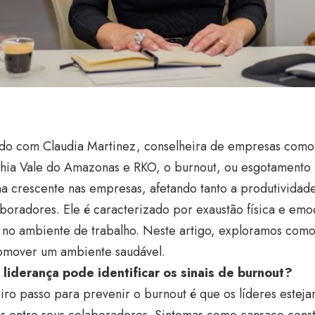
do com Claudia Martinez, conselheira de empresas como
ia Vale do Amazonas e RKO, o burnout, ou esgotamento p
a crescente nas empresas, afetando tanto a produtividad
boradores. Ele é caracterizado por exaustão física e emoc
e no ambiente de trabalho. Neste artigo, exploramos com
omover um ambiente saudável.
liderança pode identificar os sinais de burnout?
ro passo para prevenir o burnout é que os líderes estejam
s entre seus colaboradores. Sintomas como cansaço const