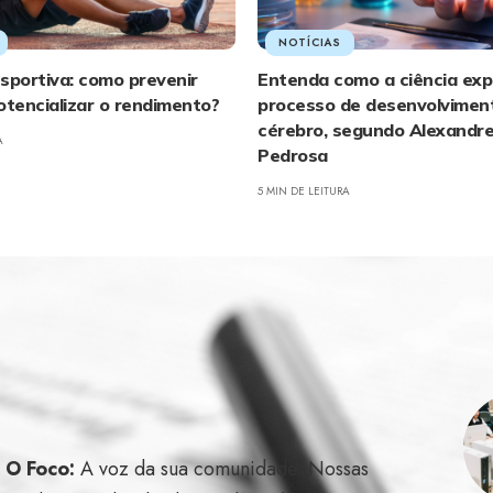
NOTÍCIAS
sportiva: como prevenir
Entenda como a ciência expl
otencializar o rendimento?
processo de desenvolvimen
cérebro, segundo Alexandr
A
Pedrosa
5 MIN DE LEITURA
l O Foco:
A voz da sua comunidade. Nossas