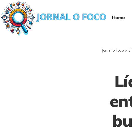
Home
Jornal o Foco
>
B
Lí
en
bu