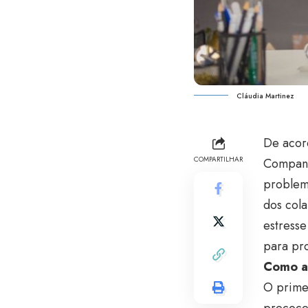
Cláudia Martinez
De acor
COMPARTILHAR
Companh
problem
dos cola
estress
para pr
Como a 
O primei
precoce