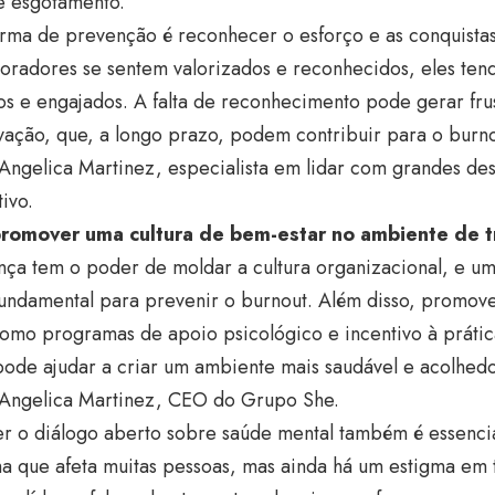
e esgotamento.
orma de prevenção é reconhecer o esforço e as conquista
oradores se sentem valorizados e reconhecidos, eles tend
s e engajados. A falta de reconhecimento pode gerar fru
vação, que, a longo prazo, podem contribuir para o burn
Angelica Martinez, especialista em lidar com grandes de
ivo.
romover uma cultura de bem-estar no ambiente de t
nça tem o poder de moldar a cultura organizacional, e u
fundamental para prevenir o burnout. Além disso, promover
omo programas de apoio psicológico e incentivo à prátic
 pode ajudar a criar um ambiente mais saudável e acolhedo
 Angelica Martinez, CEO do Grupo She.
r o diálogo aberto sobre saúde mental também é essenci
a que afeta muitas pessoas, mas ainda há um estigma em 