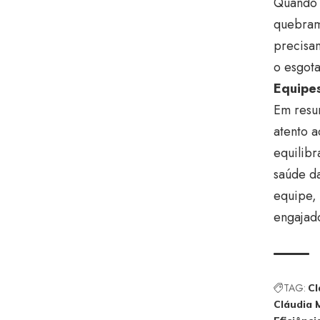
Quando o
quebram
precisa
o esgot
Equipes
Em resum
atento a
equilib
saúde d
equipe, 
engajado
TAG:
Cl
Cláudia 