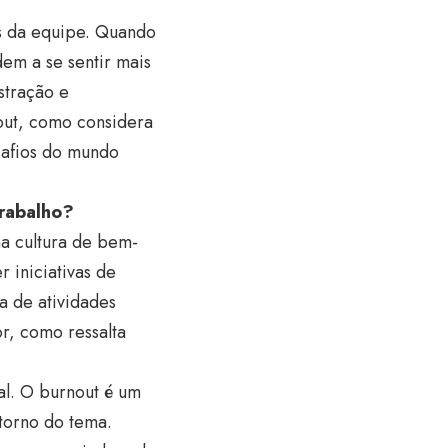
s da equipe. Quando
em a se sentir mais
stração e
out, como considera
safios do mundo
rabalho?
ma cultura de bem-
 iniciativas de
a de atividades
r, como ressalta
al. O burnout é um
torno do tema.