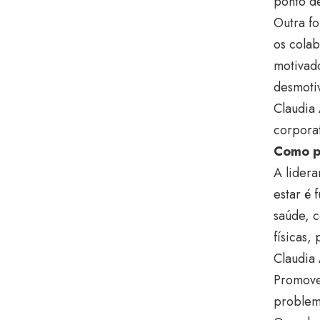
ponto d
Outra f
os colab
motivado
desmoti
Claudia 
corporat
Como p
A lidera
estar é 
saúde, c
físicas,
Claudia
Promove
problem