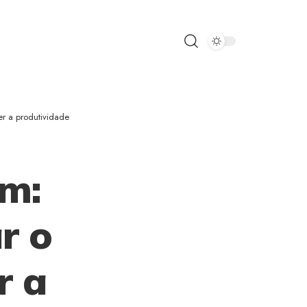
er a produtividade
am:
r o
r a