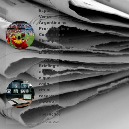
Espanha
Vence
Argentina na
Prorrogação e
Conquista o
Bicampeonato
da Copa do
Mundo 2026
JULHO 20, 2026
Briefing e
debriefing:
o que
cada
ritual
resolve
antes e
depois da
operação?
JULHO 28, 2026