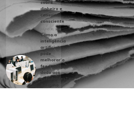
sobre
dinheiro e
consumo
consciente
JULHO 30, 2026
Como a
inteligência
artificial
pode
melhorar o
feedback
dado aos
estudantes?
A Sigma
Educação
evidencia!
JULHO 31, 2026