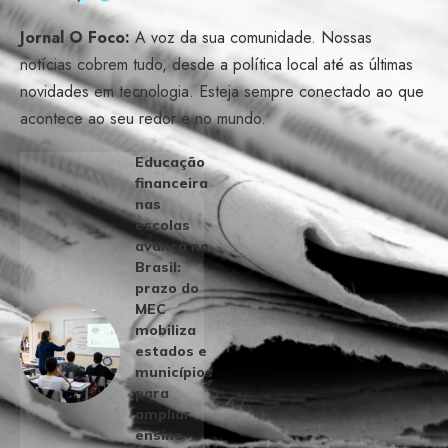
Jornal O Foco:
A voz da sua comunidade. Nossas
notícias cobrem tudo, desde a política local até as últimas
novidades em tecnologia. Esteja sempre conectado ao que
acontece ao seu redor e no mundo.
Educação
financeira
nas
escolas
avança no
Brasil:
prazo do
MEC
mobiliza
estados e
municípios
para
ampliar
ensino