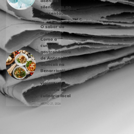
doenças
silenciosas na
aposentadoria
JULHO 17, 2026
O sabor da
memória:
Como a
curadoria
gastronômica
de Antonella
Giancoli na
Benarrivati
conecta o
viajante à
essência da
culinária local
JULHO 21, 2026