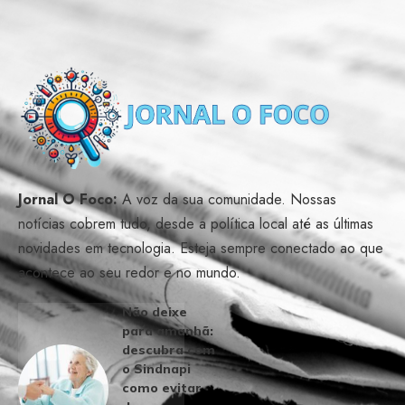
Jornal O Foco:
A voz da sua comunidade. Nossas
notícias cobrem tudo, desde a política local até as últimas
novidades em tecnologia. Esteja sempre conectado ao que
acontece ao seu redor e no mundo.
Não deixe
para amanhã:
descubra com
o Sindnapi
como evitar