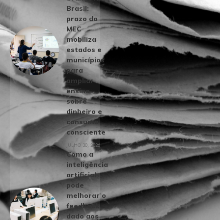
Brasil:
prazo do
MEC
mobiliza
estados e
municípios
para
ampliar
ensino
sobre
dinheiro e
consumo
consciente
JULHO 30, 2026
Como a
inteligência
artificial
pode
melhorar o
feedback
dado aos