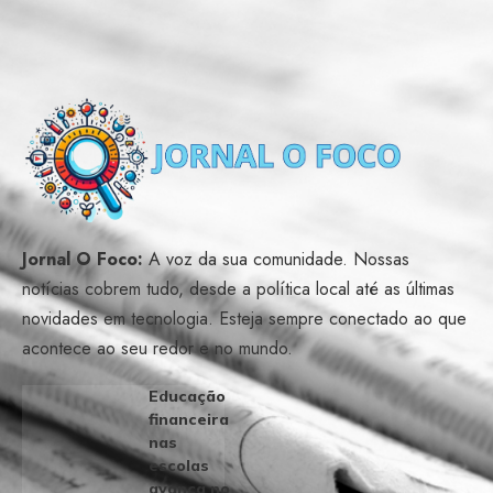
Jornal O Foco:
A voz da sua comunidade. Nossas
notícias cobrem tudo, desde a política local até as últimas
novidades em tecnologia. Esteja sempre conectado ao que
acontece ao seu redor e no mundo.
Educação
financeira
nas
escolas
avança no