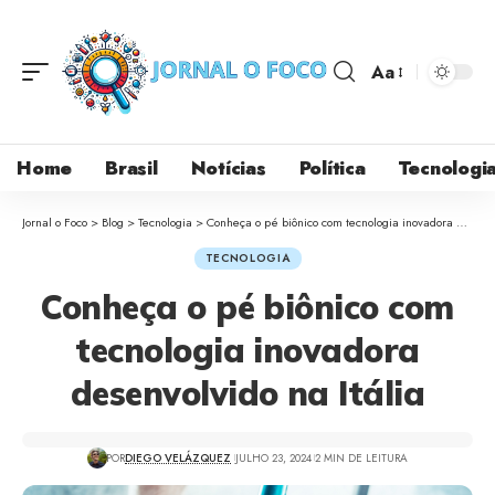
Aa
Home
Brasil
Notícias
Política
Tecnologi
Jornal o Foco
>
Blog
>
Tecnologia
>
Conheça o pé biônico com tecnologia inovadora desenvolvido na Itália
TECNOLOGIA
Conheça o pé biônico com
tecnologia inovadora
desenvolvido na Itália
POR
DIEGO VELÁZQUEZ
JULHO 23, 2024
2 MIN DE LEITURA