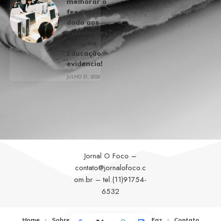
melhorar o
feedback
dado aos
estudantes?
A Sigma
Educação
evidencia!
JULHO 31, 2026
Jornal O Foco –
contato@jornalofoco.c
om.br
– tel.(11)91754-
6532
Home
Sobre Nós
Notícias
Quem Faz
Contato