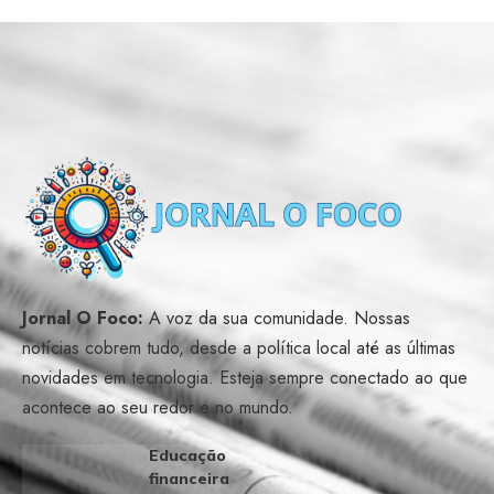
Jornal O Foco:
A voz da sua comunidade. Nossas
notícias cobrem tudo, desde a política local até as últimas
novidades em tecnologia. Esteja sempre conectado ao que
acontece ao seu redor e no mundo.
Educação
financeira