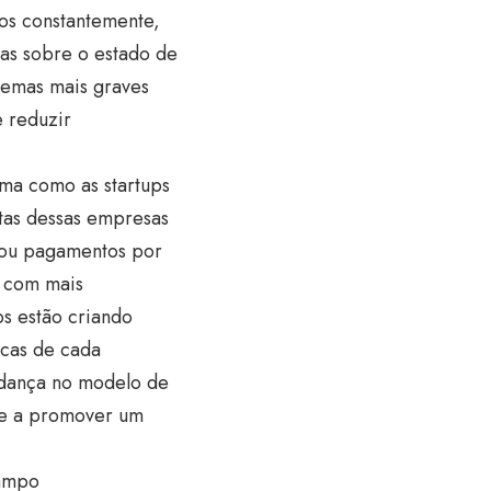
os constantemente,
as sobre o estado de
lemas mais graves
e reduzir
rma como as startups
tas dessas empresas
 ou pagamentos por
s com mais
ups estão criando
icas de cada
udança no modelo de
 e a promover um
campo