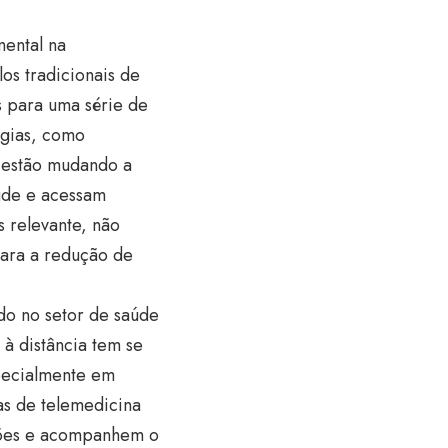
ental na
os tradicionais de
s para uma série de
ogias, como
ps estão mudando a
úde e acessam
 relevante, não
para a redução de
do no setor de saúde
 à distância tem se
specialmente em
as de telemedicina
ções e acompanhem o