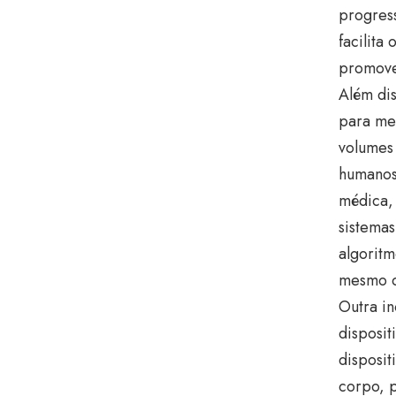
progress
facilita
promove
Além dis
para mel
volumes 
humanos
médica, 
sistema
algoritm
mesmo q
Outra in
disposit
disposit
corpo, 