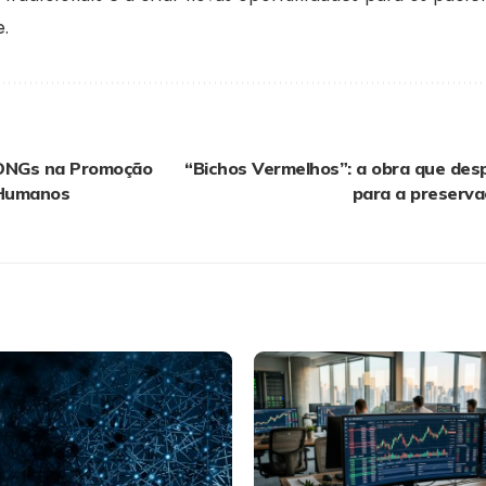
e.
 ONGs na Promoção
“Bichos Vermelhos”: a obra que des
 Humanos
para a preserv