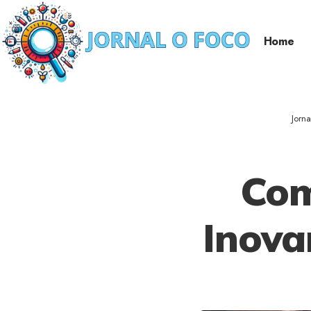
Home
Jorn
Com
Inova