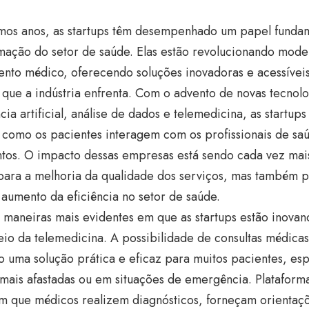
imos anos, as startups têm desempenhado um papel fundam
mação do setor de saúde. Elas estão revolucionando model
ento médico, oferecendo soluções inovadoras e acessívei
 que a indústria enfrenta. Com o advento de novas tecnol
ncia artificial, análise de dados e telemedicina, as startu
 como os pacientes interagem com os profissionais de sa
tos. O impacto dessas empresas está sendo cada vez mais
para a melhoria da qualidade dos serviços, mas também 
 aumento da eficiência no setor de saúde.
maneiras mais evidentes em que as startups estão inovan
io da telemedicina. A possibilidade de consultas médicas
o uma solução prática e eficaz para muitos pacientes, e
mais afastadas ou em situações de emergência. Plataform
m que médicos realizem diagnósticos, forneçam orienta