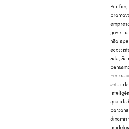
Por fim,
promove
empresas
governa
não ape
ecossist
adoção 
pensamo
Em resu
setor de
inteligê
qualida
personal
dinamis
modelos 