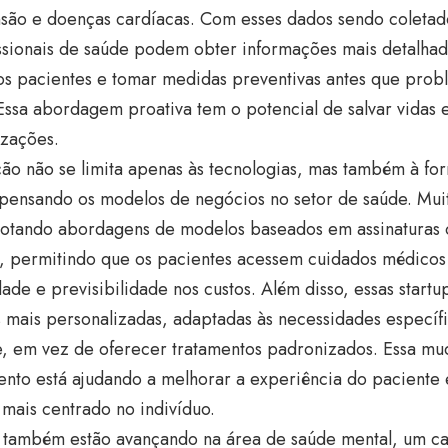
nsão e doenças cardíacas. Com esses dados sendo coletad
issionais de saúde podem obter informações mais detalhad
os pacientes e tomar medidas preventivas antes que prob
Essa abordagem proativa tem o potencial de salvar vidas 
izações.
ão não se limita apenas às tecnologias, mas também à fo
epensando os modelos de negócios no setor de saúde. Mui
dotando abordagens de modelos baseados em assinaturas
s, permitindo que os pacientes acessem cuidados médico
idade e previsibilidade nos custos. Além disso, essas start
 mais personalizadas, adaptadas às necessidades específ
e, em vez de oferecer tratamentos padronizados. Essa m
ento está ajudando a melhorar a experiência do paciente
mais centrado no indivíduo.
s também estão avançando na área de saúde mental, um 