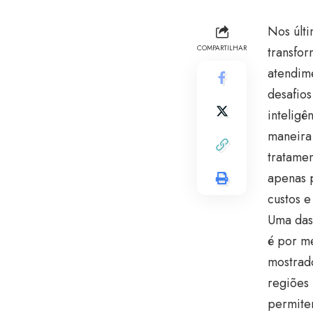
Nos últ
COMPARTILHAR
transfor
atendim
desafios
inteligê
maneira
tratamen
apenas 
custos e
Uma das 
é por me
mostrad
regiões 
permite