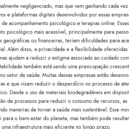
onalmente negligenciado, mas que vem ganhando cada vez 
vos e plataformas digitais desenvolvidos por essas empre
 de acompanhamento psicológico e terapias online. Esses
to psicológico mais acessível, principalmente para pesso
s geográficas ou financeiras, teriam dificuldades para ac
al. Além disso, a privacidade e a flexibilidade oferecidas
mas ajudam a reduzir o estigma associado ao cuidado com
ntabilidade também está sendo uma preocupação crescent
 no setor de saúde. Muitas dessas empresas estão desenv
cas e que visam reduzir o desperdício no processo de at
ico. Desde o uso de materiais biodegradáveis em disposit
ão de processos para reduzir o consumo de recursos, as 
ndo maneiras de tornar a saúde mais sustentável. Esse m
ui para o bem-estar do planeta, mas também pode resultar
 uma infraestrutura mais eficiente no longo prazo.