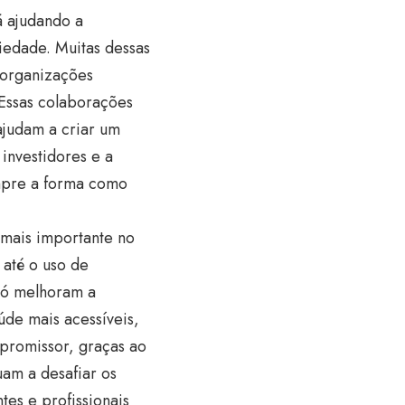
á ajudando a
iedade. Muitas dessas
 organizações
 Essas colaborações
ajudam a criar um
investidores e a
empre a forma como
mais importante no
 até o uso de
o só melhoram a
de mais acessíveis,
 promissor, graças ao
am a desafiar os
tes e profissionais