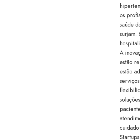
hiperte
os prof
saúde d
surjam. 
hospital
A inovaç
estão r
estão a
serviço
flexibil
soluções
pacient
atendim
cuidado 
Startup