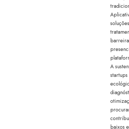
tradici
Aplicati
soluções
tratamen
barreira
presenci
platafor
A suste
startups
ecológi
diagnóst
otimizaç
procura
contrib
baixos e