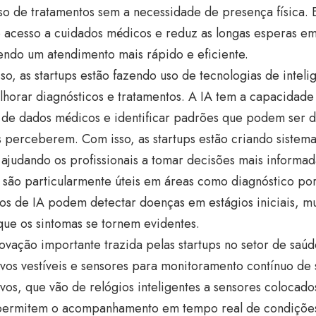
o de tratamentos sem a necessidade de presença física. 
 o acesso a cuidados médicos e reduz as longas esperas em 
ndo um atendimento mais rápido e eficiente.
so, as startups estão fazendo uso de tecnologias de inteligê
horar diagnósticos e tratamentos. A IA tem a capacidade
de dados médicos e identificar padrões que podem ser di
 perceberem. Com isso, as startups estão criando sistema
ajudando os profissionais a tomar decisões mais informad
s são particularmente úteis em áreas como diagnóstico p
os de IA podem detectar doenças em estágios iniciais, mu
ue os sintomas se tornem evidentes.
ovação importante trazida pelas startups no setor de saúd
ivos vestíveis e sensores para monitoramento contínuo de 
ivos, que vão de relógios inteligentes a sensores colocad
permitem o acompanhamento em tempo real de condiçõe