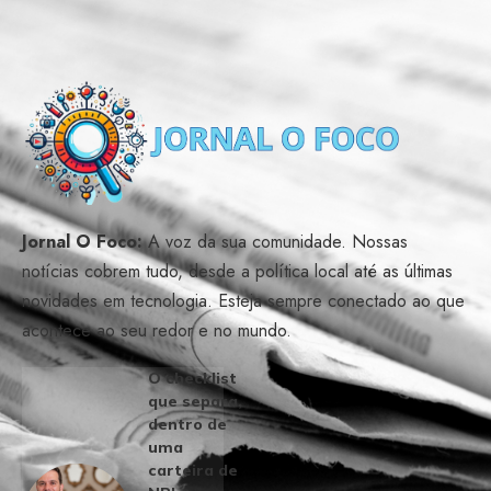
Jornal O Foco:
A voz da sua comunidade. Nossas
notícias cobrem tudo, desde a política local até as últimas
novidades em tecnologia. Esteja sempre conectado ao que
acontece ao seu redor e no mundo.
O checklist
que separa,
dentro de
uma
carteira de