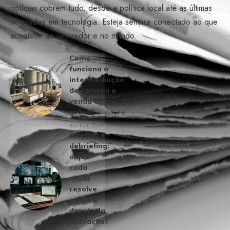
notícias cobrem tudo, desde a política local até as últimas
novidades em tecnologia. Esteja sempre conectado ao que
acontece ao seu redor e no mundo.
Como
funciona a
intermediação
de compra e
venda de
grãos?
JULHO 1, 2026
Briefing e
debriefing:
o que
cada
ritual
resolve
antes e
depois da
operação?