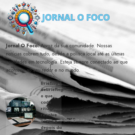
Jornal O Foco:
A voz da sua comunidade. Nossas
notícias cobrem tudo, desde a política local até as últimas
novidades em tecnologia. Esteja sempre conectado ao que
acontece ao seu redor e no mundo.
Briefing e
debriefing:
o que
cada
ritual
resolve
antes e
depois da
operação?