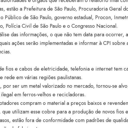
 autoridades e órgãos que receberam o relatório final c
s, estão a Prefeitura de São Paulo, Procuradoria Geral d
io Público de São Paulo, governo estadual, Procon, Inmetro
o, Polícia Civil de São Paulo e o Congresso Nacional.
lise das informações, o que não tem data para ocorrer, 
 quais ações serão implementadas e informar à CPI sobre 
cias.
de fios e cabos de eletricidade, telefonia e internet tem
e rede em várias regiões paulistanas.
 por ser um metal valorizado no mercado, tornou-se alvo
ilegal em ferros-velhos e recicladoras.
ptadores compram o material a preços baixos e revende
, que utilizam esse cobre para a produção de novos fios 
casos, estão fora de conformidade com padrões de qualid