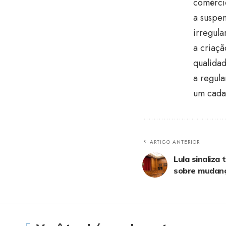
comércio
a suspen
irregula
a criaçã
qualidad
a regul
um cadas
ARTIGO ANTERIOR
Lula sinaliza
sobre mudan