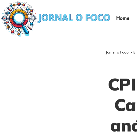
Home
Jornal o Foco
>
Bl
CPI
Ca
aná