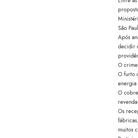
Entre as
proposta
Ministér
São Paul
Após aná
decidir
providên
O crime
O furto 
energia 
O cobre,
revenda 
Os rece
fábricas
muitos 