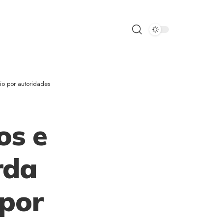
io por autoridades
os e
rda
 por