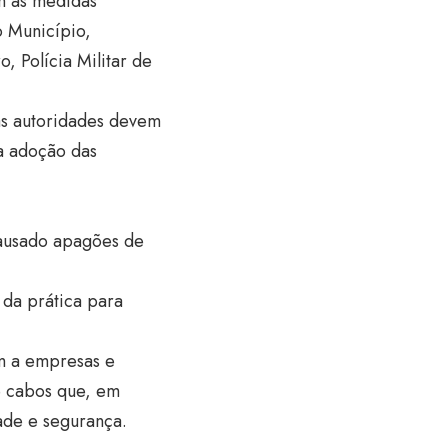
om as medidas
o Município,
, Polícia Militar de
as autoridades devem
a adoção das
 causado apagões de
 da prática para
m a empresas e
e cabos que, em
ade e segurança.