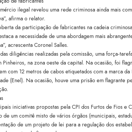
ação de fabricantes
omércio ilegal revelou uma rede criminosa ainda mais co
a”, afirma o relator.
berta da participação de fabricantes na cadeia criminosa
estaca a necessidade de uma abordagem mais abrangente
”, acrescenta Coronel Salles.
as diligências realizadas pela comissão, uma força-tarefa
 Pinheiros, na zona oeste da capital. Na ocasião, foi fla
gem com 12 metros de cabos etiquetados com a marca da 
dade (Enel). Na ocasião, houve uma prisão em flagrante p
ção.
as
ipais iniciativas propostas pela CPI dos Furtos de Fios e 
o de um comitê misto de vários órgãos (municipais, estadu
ntação de um projeto de lei para a regulação dos estabe