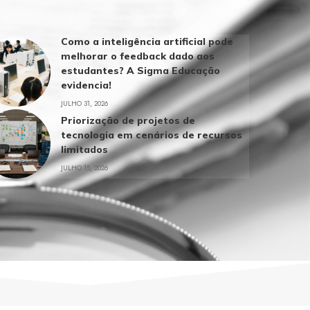
Como a inteligência artificial pode
melhorar o feedback dado aos
estudantes? A Sigma Educação
evidencia!
JULHO 31, 2026
Priorização de projetos de
tecnologia em cenários de recursos
limitados
JULHO 15, 2026