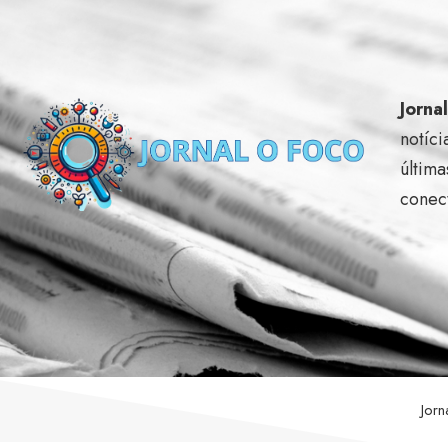
Jorna
notíci
última
conec
Jor