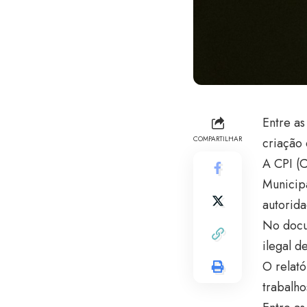
Entre as
COMPARTILHAR
criação
A CPI (C
Municipa
autorida
No docu
ilegal de
O relató
trabalho