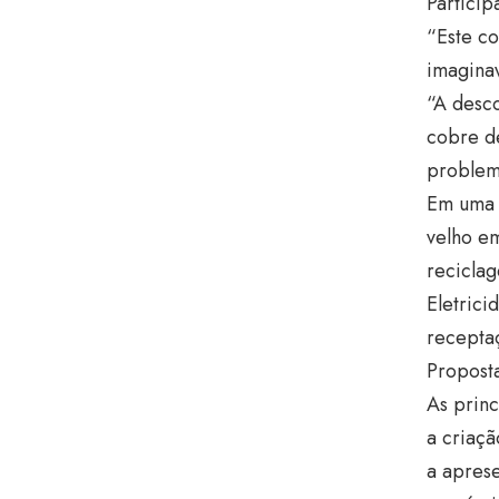
Particip
“Este c
imaginav
“A desco
cobre d
problema
Em uma d
velho em
recicla
Eletrici
recepta
Propost
As princ
a criaçã
a aprese