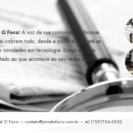
l O Foco:
A voz da sua comunidade. Nossas
as cobrem tudo, desde a política local até as
s novidades em tecnologia. Esteja sempre
tado ao que acontece ao seu redor e no mundo.
nal O Foco –
contato@jornalofoco.com.br
– tel.(11)91754-6532