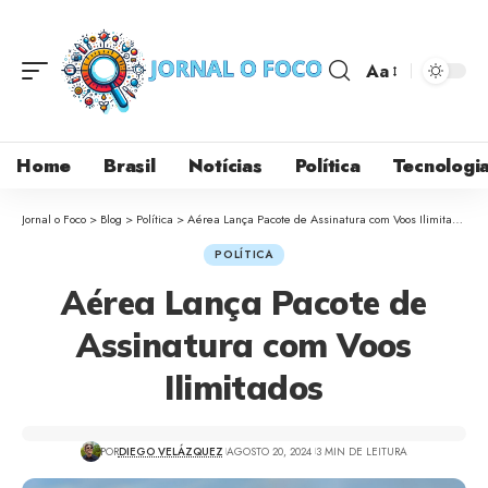
Aa
Home
Brasil
Notícias
Política
Tecnologi
Jornal o Foco
>
Blog
>
Política
>
Aérea Lança Pacote de Assinatura com Voos Ilimitados
POLÍTICA
Aérea Lança Pacote de
Assinatura com Voos
Ilimitados
POR
DIEGO VELÁZQUEZ
AGOSTO 20, 2024
3 MIN DE LEITURA