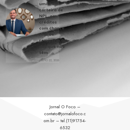
uma
carteira de
NPL, os
créditos
com chance
real de
recuperação
dos que não
têm
JULHO 22, 2026
Jornal O Foco –
contato@jornalofoco.c
om.br
– tel.(11)91754-
6532