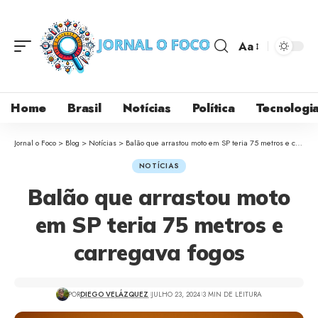
Aa
Home
Brasil
Notícias
Política
Tecnologi
Jornal o Foco
>
Blog
>
Notícias
>
Balão que arrastou moto em SP teria 75 metros e carregava fogos
NOTÍCIAS
Balão que arrastou moto
em SP teria 75 metros e
carregava fogos
POR
DIEGO VELÁZQUEZ
JULHO 23, 2024
3 MIN DE LEITURA