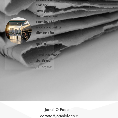
contra
lavagem de
dinheiro em
combustíveis
e caso ganha
dimensão
nacional: por
que a
investigação
está no foco
do Brasil
JULHO 7, 2026
Jornal O Foco –
contato@jornalofoco.c