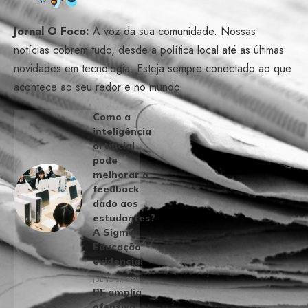
Jornal O Foco:
A voz da sua comunidade. Nossas
notícias cobrem tudo, desde a política local até as últimas
novidades em tecnologia. Esteja sempre conectado ao que
acontece ao seu redor e no mundo.
Como a
inteligência
artificial
pode
melhorar o
feedback
dado aos
estudantes?
A Sigma
Educação
evidencia!
JULHO 31, 2026
PF amplia
ofensiva