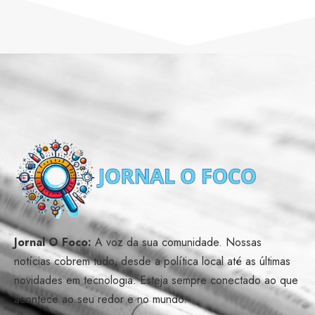
Jornal O Foco:
A voz da sua comunidade. Nossas
notícias cobrem tudo, desde a política local até as últimas
novidades em tecnologia. Esteja sempre conectado ao que
acontece ao seu redor e no mundo.