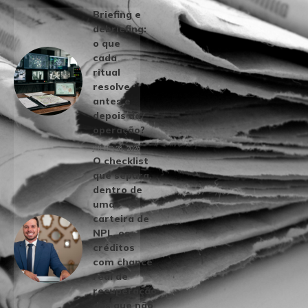
Briefing e
debriefing:
o que
cada
ritual
resolve
antes e
depois da
operação?
JULHO 28, 2026
O checklist
que separa,
dentro de
uma
carteira de
NPL, os
créditos
com chance
real de
recuperação
dos que não