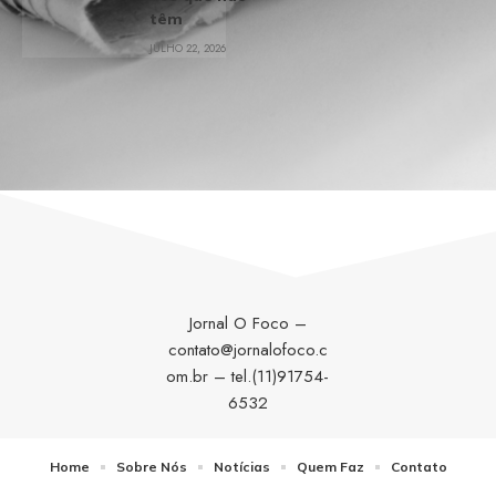
têm
JULHO 22, 2026
Jornal O Foco –
contato@jornalofoco.c
om.br
– tel.(11)91754-
6532
Home
Sobre Nós
Notícias
Quem Faz
Contato