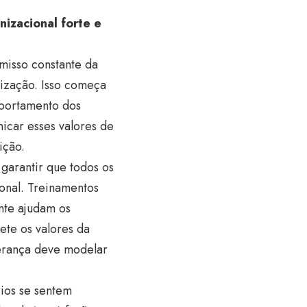
izacional forte e
misso constante da
nização. Isso começa
mportamento dos
icar esses valores de
ição.
garantir que todos os
nal. Treinamentos
nte ajudam os
ete os valores da
derança deve modelar
rios se sentem