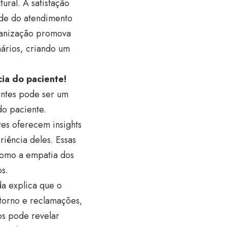
ural. A satisfação
ade do atendimento
rganização promova
ários, criando um
ia do paciente!
entes pode ser um
do paciente.
es oferecem insights
riência deles. Essas
como a empatia dos
os.
da explica que o
torno e reclamações,
os pode revelar