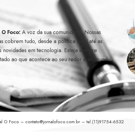
l O Foco:
A voz da sua comunidade. Nossas
as cobrem tudo, desde a política local até as
s novidades em tecnologia. Esteja sempre
tado ao que acontece ao seu redor e no mundo.
nal O Foco –
contato@jornalofoco.com.br
– tel.(11)91754-6532