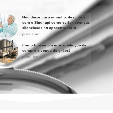
Não deixe para amanhã: descubra
com o Sindnapi como evitar doenças
silenciosas na aposentadoria
JULHO 17, 2026
Como funciona a intermediação de
compra e venda de grãos?
JULHO 1, 2026