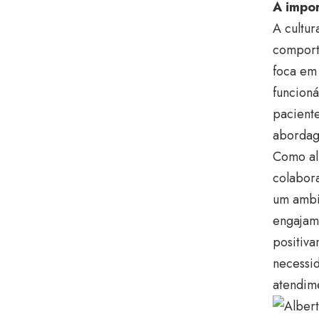
A impor
A cultur
comport
foca em 
funcion
paciente
abordag
Como al
colabora
um ambie
engajam
positiv
necessid
atendime