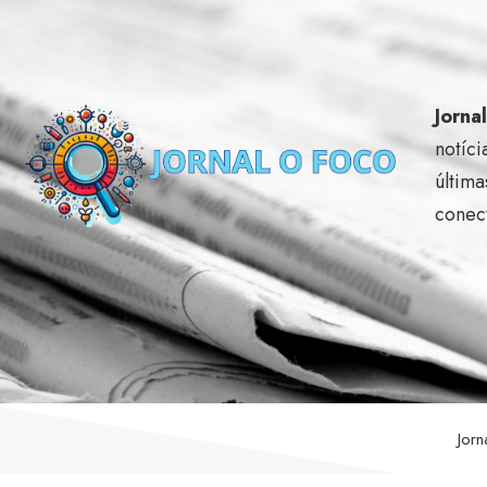
Jorna
notíci
última
conec
Jor