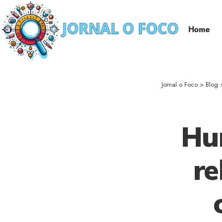
Home
Jornal o Foco
>
Blog
Hu
re