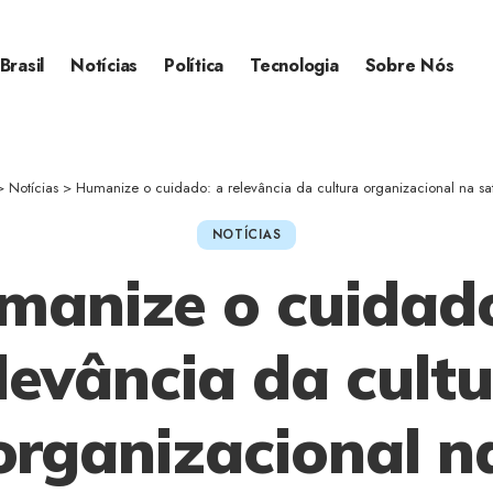
Brasil
Notícias
Política
Tecnologia
Sobre Nós
>
Notícias
>
Humanize o cuidado: a relevância da cultura organizacional na sat
NOTÍCIAS
manize o cuidado
levância da cult
organizacional n