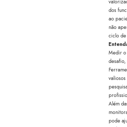
valoriza
dos fun
ao pacie
não ape
ciclo de
Entenda
Medir o 
desafio,
Ferramen
valiosos
pesquis
profissi
Além das
monitor
pode aju