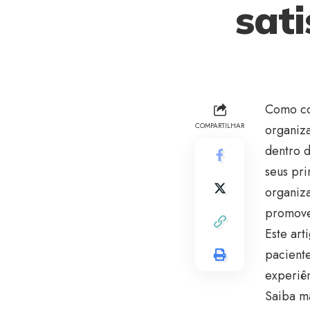
sat
Como co
COMPARTILHAR
organiz
dentro d
seus pri
organiza
promove
Este art
paciente
experiên
Saiba ma