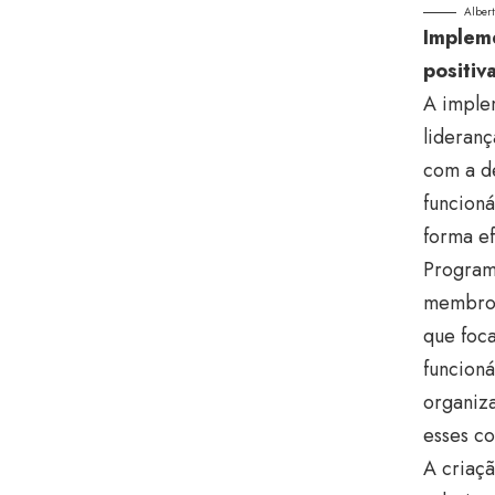
Alber
Impleme
positiv
A implem
lideranç
com a de
funcioná
forma ef
Programa
membros
que foc
funcioná
organiza
esses c
A criaçã