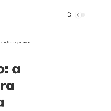
isfação dos pacientes
: a
ura
a