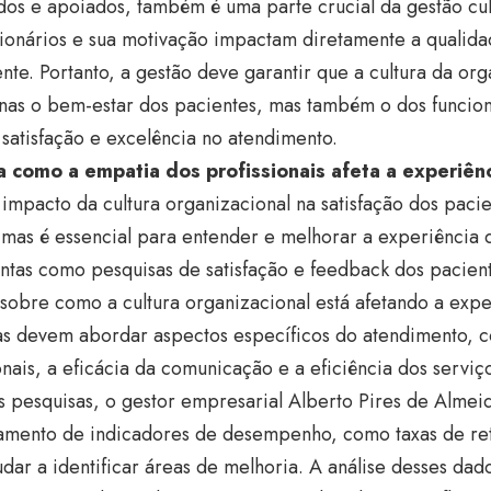
dos e apoiados, também é uma parte crucial da gestão cult
cionários e sua motivação impactam diretamente a qualid
nte. Portanto, a gestão deve garantir que a cultura da o
nas o bem-estar dos pacientes, mas também o dos funcion
 satisfação e excelência no atendimento.
 como a empatia dos profissionais afeta a experiênc
impacto da cultura organizacional na satisfação dos paci
 mas é essencial para entender e melhorar a experiência 
tas como pesquisas de satisfação e feedback dos pacient
 sobre como a cultura organizacional está afetando a expe
as devem abordar aspectos específicos do atendimento, 
onais, a eficácia da comunicação e a eficiência dos serviç
 pesquisas, o gestor empresarial Alberto Pires de Almei
amento de indicadores de desempenho, como taxas de re
dar a identificar áreas de melhoria. A análise desses dad