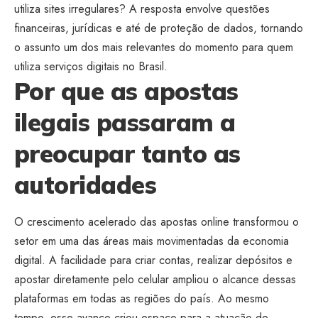
utiliza sites irregulares? A resposta envolve questões
financeiras, jurídicas e até de proteção de dados, tornando
o assunto um dos mais relevantes do momento para quem
utiliza serviços digitais no Brasil.
Por que as apostas
ilegais passaram a
preocupar tanto as
autoridades
O crescimento acelerado das apostas online transformou o
setor em uma das áreas mais movimentadas da economia
digital. A facilidade para criar contas, realizar depósitos e
apostar diretamente pelo celular ampliou o alcance dessas
plataformas em todas as regiões do país. Ao mesmo
tempo, esse avanço criou espaço para a atuação de