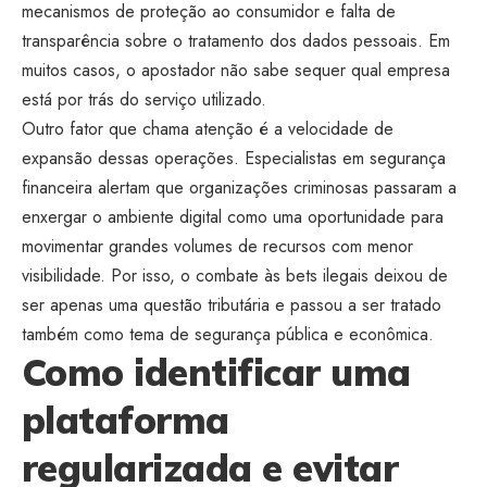
mecanismos de proteção ao consumidor e falta de
transparência sobre o tratamento dos dados pessoais. Em
muitos casos, o apostador não sabe sequer qual empresa
está por trás do serviço utilizado.
Outro fator que chama atenção é a velocidade de
expansão dessas operações. Especialistas em segurança
financeira alertam que organizações criminosas passaram a
enxergar o ambiente digital como uma oportunidade para
movimentar grandes volumes de recursos com menor
visibilidade. Por isso, o combate às bets ilegais deixou de
ser apenas uma questão tributária e passou a ser tratado
também como tema de segurança pública e econômica.
Como identificar uma
plataforma
regularizada e evitar