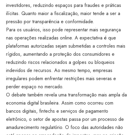
investidores, reduzindo espaços para fraudes e práticas
ilícitas. Quanto maior a fiscalização, maior tende a ser a
pressão por transparência e conformidade.
Para os usuários, isso pode representar mais segurança
nas operações realizadas online. A expectativa é que
plataformas autorizadas sejam submetidas a controles mais
rígidos, aumentando a proteção dos consumidores e
reduzindo riscos relacionados a golpes ou bloqueios
indevidos de recursos. Ao mesmo tempo, empresas
irregulares podem enfrentar restrições mais severas e
perder espaço no mercado.
O debate também revela uma transformação mais ampla da
economia digital brasileira. Assim como ocorreu com
bancos digitais, fintechs e serviços de pagamento
eletrônico, o setor de apostas passa por um processo de
amadurecimento regulatório. O foco das autoridades não