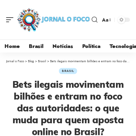
Aa
Home
Brasil
Notícias
Política
Tecnologi
Jornal o Foco
>
Blog
>
Brasil
>
Bets ilegais movimentam bilhões e entram no foco das autoridades: o que muda para quem aposta online no Brasil?
BRASIL
Bets ilegais movimentam
bilhões e entram no foco
das autoridades: o que
muda para quem aposta
online no Brasil?