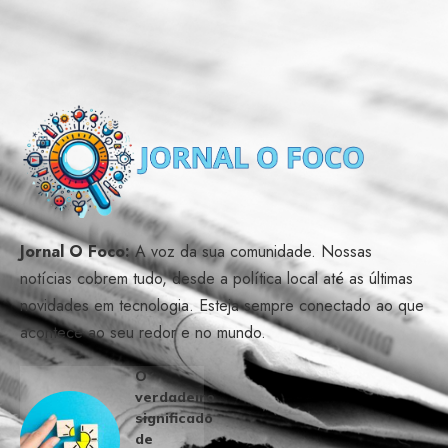
Jornal O Foco:
A voz da sua comunidade. Nossas
notícias cobrem tudo, desde a política local até as últimas
novidades em tecnologia. Esteja sempre conectado ao que
acontece ao seu redor e no mundo.
O
verdadeiro
significado
de