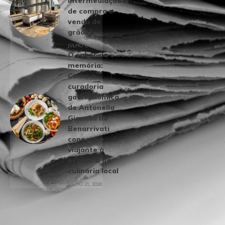
intermediação
de compra e
venda de
grãos?
JULHO 1, 2026
O sabor da
memória:
Como a
curadoria
gastronômica
de Antonella
Giancoli na
Benarrivati
conecta o
viajante à
essência da
culinária local
JULHO 21, 2026