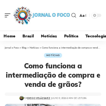
Aa
Home
Brasil
Notícias
Política
Tecnologi
Jornal o Foco
>
Blog
>
Notícias
>
Como funciona a intermediação de compra e venda de grãos?
NOTÍCIAS
Como funciona a
intermediação de compra e
venda de grãos?
POR
DIEGO VELÁZQUEZ
JULHO 9, 2026
6 MIN DE LEITURA