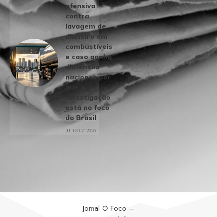
ofensiva
contra
lavagem de
dinheiro em
combustíveis
e caso ganha
dimensão
nacional: por
que a
investigação
está no foco
do Brasil
JULHO 7, 2026
Jornal O Foco –