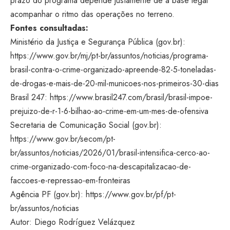
prazo do programa depende justamente de a base legal
acompanhar o ritmo das operações no terreno.
Fontes consultadas:
Ministério da Justiça e Segurança Pública (gov.br):
https://www.gov.br/mj/pt-br/assuntos/noticias/programa-
brasil-contra-o-crime-organizado-apreende-82-5-toneladas-
de-drogas-e-mais-de-20-mil-municoes-nos-primeiros-30-dias
Brasil 247:
https://www.brasil247.com/brasil/brasil-impoe-
prejuizo-de-r-1-6-bilhao-ao-crime-em-um-mes-de-ofensiva
Secretaria de Comunicação Social (gov.br):
https://www.gov.br/secom/pt-
br/assuntos/noticias/2026/01/brasil-intensifica-cerco-ao-
crime-organizado-com-foco-na-descapitalizacao-de-
faccoes-e-repressao-em-fronteiras
Agência PF (gov.br):
https://www.gov.br/pf/pt-
br/assuntos/noticias
Autor: Diego Rodríguez Velázquez