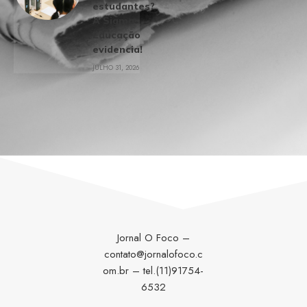
estudantes?
A Sigma
Educação
evidencia!
JULHO 31, 2026
Jornal O Foco –
contato@jornalofoco.c
om.br
– tel.(11)91754-
6532