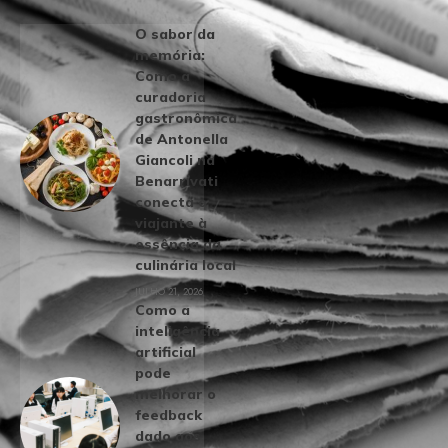
O sabor da
memória:
Como a
curadoria
gastronômica
de Antonella
Giancoli na
Benarrivati
conecta o
viajante à
essência da
culinária local
JULHO 21, 2026
Como a
inteligência
artificial
pode
melhorar o
feedback
dado aos