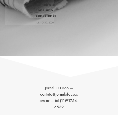
dinheiro e
consumo
consciente
JULHO 30, 2026
Jornal O Foco –
contato@jornalofoco.c
om.br
– tel.(11)91754-
6532