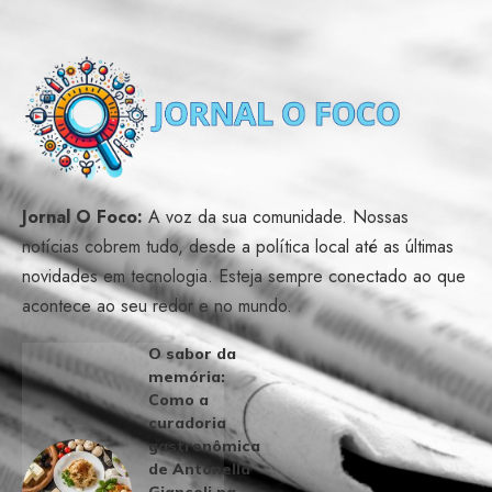
Jornal O Foco:
A voz da sua comunidade. Nossas
notícias cobrem tudo, desde a política local até as últimas
novidades em tecnologia. Esteja sempre conectado ao que
acontece ao seu redor e no mundo.
O sabor da
memória:
Como a
curadoria
gastronômica
de Antonella
Giancoli na