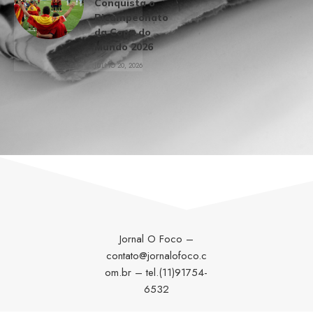
Conquista o
Bicampeonato
da Copa do
Mundo 2026
JULHO 20, 2026
Jornal O Foco –
contato@jornalofoco.c
om.br
– tel.(11)91754-
6532