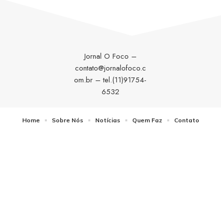
Jornal O Foco –
contato@jornalofoco.c
om.br
– tel.(11)91754-
6532
Home
Sobre Nós
Notícias
Quem Faz
Contato