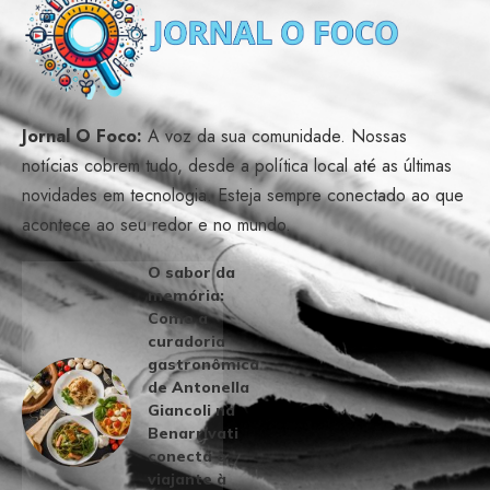
Jornal O Foco:
A voz da sua comunidade. Nossas
notícias cobrem tudo, desde a política local até as últimas
novidades em tecnologia. Esteja sempre conectado ao que
acontece ao seu redor e no mundo.
O sabor da
memória:
Como a
curadoria
gastronômica
de Antonella
Giancoli na
Benarrivati
conecta o
viajante à