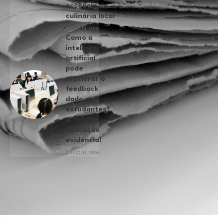
essência da
culinária local
JULHO 21, 2026
Como a
inteligência
artificial
pode
melhorar o
feedback
dado aos
estudantes?
A Sigma
Educação
evidencia!
JULHO 31, 2026