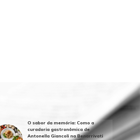
O sabor da memória: Como a
curadoria gastronômica de
Antonella Giancoli na Benarrivati