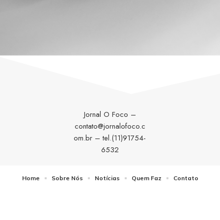
Jornal O Foco –
contato@jornalofoco.c
om.br
– tel.(11)91754-
6532
Home
Sobre Nós
Notícias
Quem Faz
Contato