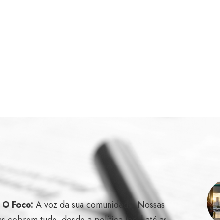
l O Foco:
A voz da sua comunidade. Nossas
as cobrem tudo, desde a política local até as