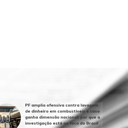
PF amplia ofensiva contra lavagem
de dinheiro em combustíveis e caso
ganha dimensão nacional: por que a
investigação está no foco do Brasil