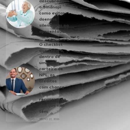
descubra com
o Sindnapi
como evitar
doenças
silenciosas na
aposentadoria
JULHO 17, 2026
O checklist
que separa,
dentro de
uma
carteira de
NPL, os
créditos
com chance
real de
recuperação
dos que não
têm
JULHO 22, 2026