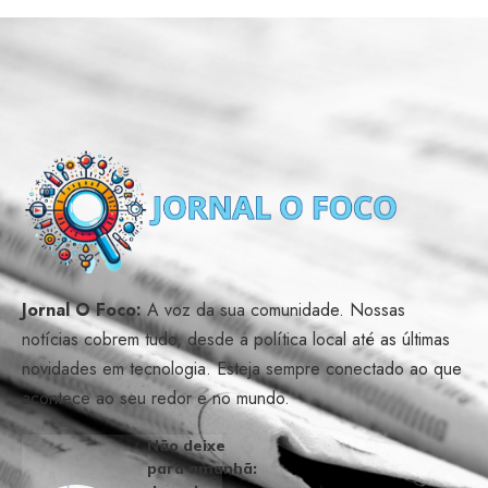
Jornal O Foco:
A voz da sua comunidade. Nossas
notícias cobrem tudo, desde a política local até as últimas
novidades em tecnologia. Esteja sempre conectado ao que
acontece ao seu redor e no mundo.
Não deixe
para amanhã: