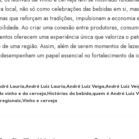
ura local, não só como celebrações das bebidas em si, m
rmas que reforçam as tradições, impulsionam a economia
bilidade. Ao criar uma conexão entre produtores, consumi
entos oferecem uma experiência única que valoriza o patr
co de uma região. Assim, além de serem momentos de laze
s desempenham um papel essencial no fortalecimento da id
dré Lauria
André Luiz Lauria
André Luiz Veiga
André Luiz Vei
do vinho e da cerveja
Histórias da bebida
quem é André Luiz V
regionais
Vinho e cerveja