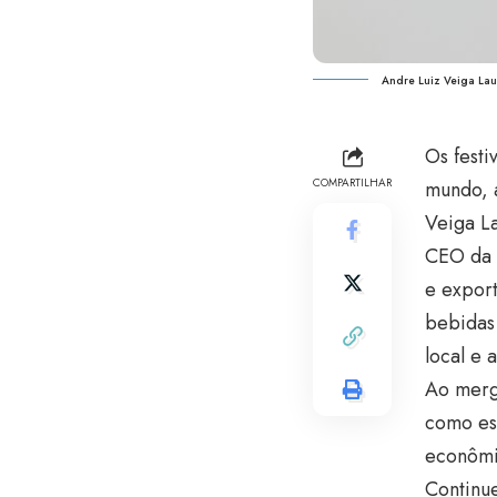
Andre Luiz Veiga Lau
Os festi
COMPARTILHAR
mundo, a
Veiga L
CEO da 
e expor
bebidas 
local e 
Ao merg
como es
econômi
Continue