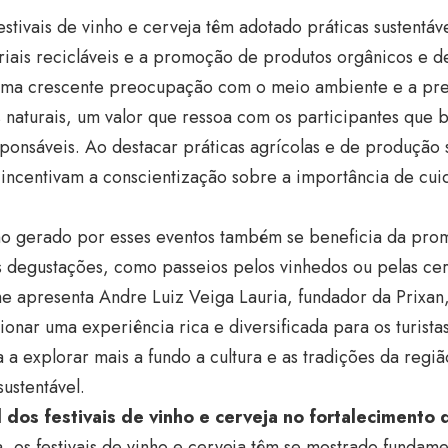
estivais de vinho e cerveja têm adotado práticas sustentáv
iais recicláveis e a promoção de produtos orgânicos e de
 uma crescente preocupação com o meio ambiente e a pr
 naturais, um valor que ressoa com os participantes que
ponsáveis. Ao destacar práticas agrícolas e de produção s
s incentivam a conscientização sobre a importância de cu
mo gerado por esses eventos também se beneficia da pro
 degustações, como passeios pelos vinhedos ou pelas cerv
 apresenta Andre Luiz Veiga Lauria, fundador da Prixan,
onar uma experiência rica e diversificada para os turist
a a explorar mais a fundo a cultura e as tradições da reg
sustentável.
 dos festivais de vinho e cerveja no fortalecimento d
 os festivais de vinho e cerveja têm se mostrado fundam