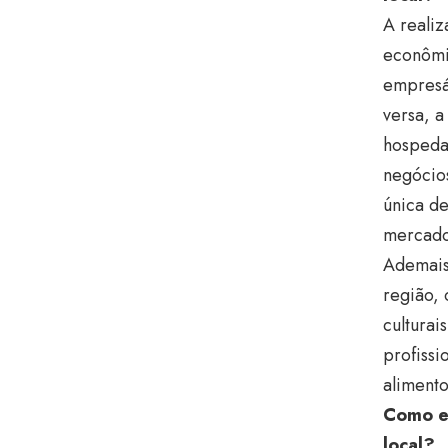
A realiz
econômic
empresá
versa, a
hospedag
negócio
única de
mercado
Ademais,
região, 
culturai
profissi
alimento
Como es
local?