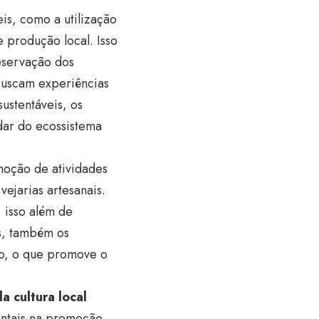
eis, como a utilização
 produção local. Isso
eservação dos
 buscam experiências
ustentáveis, os
idar do ecossistema
moção de atividades
ejarias artesanais.
 isso além de
as, também os
ião, o que promove o
a cultura local
entais na promoção