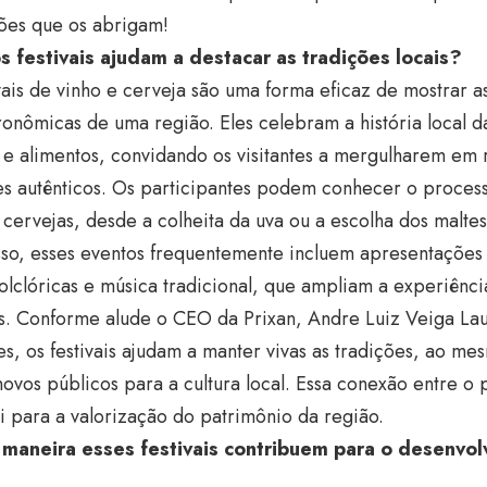
iões que os abrigam!
 festivais ajudam a destacar as tradições locais?
vais de vinho e cerveja são uma forma eficaz de mostrar a
onômicas de uma região. Eles celebram a história local 
e alimentos, convidando os visitantes a mergulharem em r
es autênticos. Os participantes podem conhecer o proce
 cervejas, desde a colheita da uva ou a escolha dos maltes 
so, esses eventos frequentemente incluem apresentações 
olclóricas e música tradicional, que ampliam a experiênci
es. Conforme alude o CEO da Prixan, Andre Luiz Veiga Lau
es, os festivais ajudam a manter vivas as tradições, ao 
ovos públicos para a cultura local. Essa conexão entre o
i para a valorização do patrimônio da região.
maneira esses festivais contribuem para o desenvo