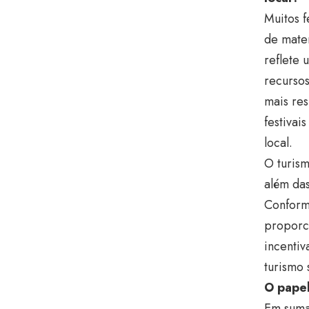
Muitos f
de mater
reflete
recursos
mais res
festivai
local.
O turis
além das
Conforme
proporci
incentiv
turismo 
O papel
Em suma,