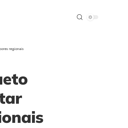
abores regionais
ueto
tar
gionais