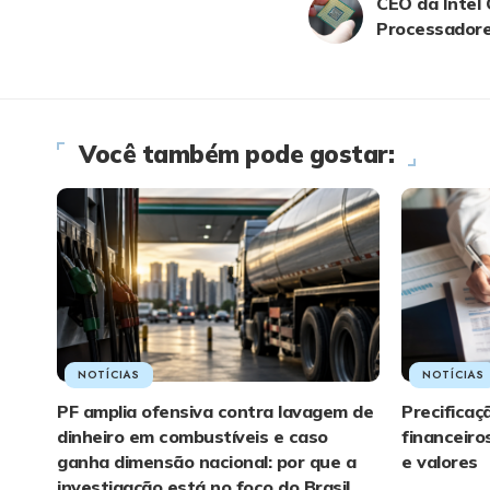
CEO da Intel 
Processadore
Você também pode gostar:
NOTÍCIAS
NOTÍCIAS
PF amplia ofensiva contra lavagem de
Precificaç
dinheiro em combustíveis e caso
financeiro
ganha dimensão nacional: por que a
e valores
investigação está no foco do Brasil