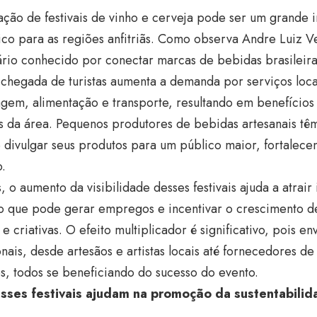
ação de festivais de vinho e cerveja pode ser um grande 
o para as regiões anfitriãs. Como observa Andre Luiz Ve
rio conhecido por conectar marcas de bebidas brasileira
 chegada de turistas aumenta a demanda por serviços loc
em, alimentação e transporte, resultando em benefícios 
s da área. Pequenos produtores de bebidas artesanais t
 divulgar seus produtos para um público maior, fortalec
.
 o aumento da visibilidade desses festivais ajuda a atrair
o que pode gerar empregos e incentivar o crescimento de 
s e criativas. O efeito multiplicador é significativo, pois 
onais, desde artesãos e artistas locais até fornecedores de
s, todos se beneficiando do sucesso do evento.
ses festivais ajudam na promoção da sustentabilid