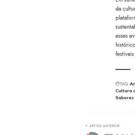
da cult
platafo
sustenta
esses ev
históri
festivai
TAG:
An
Cultura 
Sabores 
ARTIGO ANTERIOR