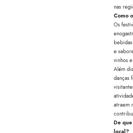
nas reg
Como os
Os festi
enogastr
bebidas 
e sabor
vinhos e
Além dis
danças f
visitant
atividad
atraem n
contribu
De que 
local?