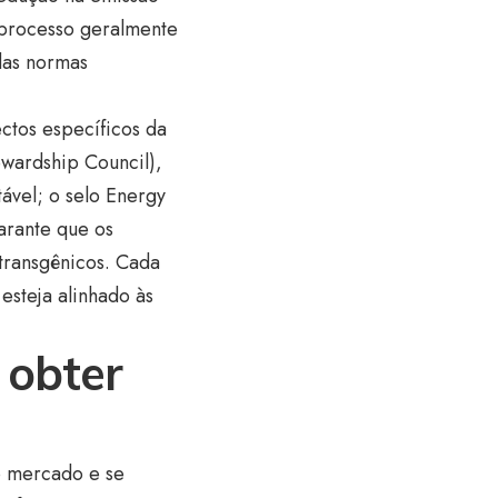
 processo geralmente
das normas
ctos específicos da
ewardship Council),
ável; o selo Energy
garante que os
 transgênicos. Cada
esteja alinhado às
 obter
o mercado e se