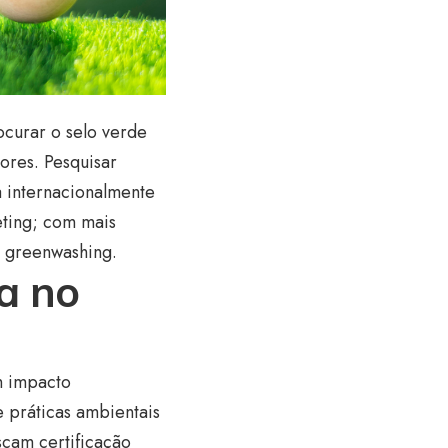
ocurar o selo verde
dores. Pesquisar
a internacionalmente
eting; com mais
e greenwashing.
ia no
m impacto
e práticas ambientais
cam certificação