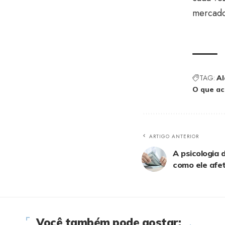
mercad
TAG:
Al
O que a
ARTIGO ANTERIOR
A psicologia 
como ele afe
Você também pode gostar: