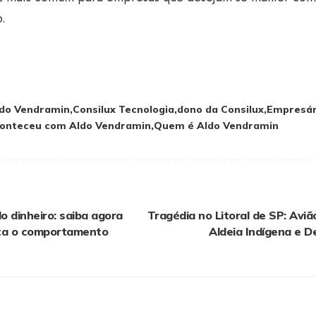
o.
do Vendramin
Consilux Tecnologia
dono da Consilux
Empresár
conteceu com Aldo Vendramin
Quem é Aldo Vendramin
do dinheiro: saiba agora
Tragédia no Litoral de SP: Aviã
ta o comportamento
Aldeia Indígena e D