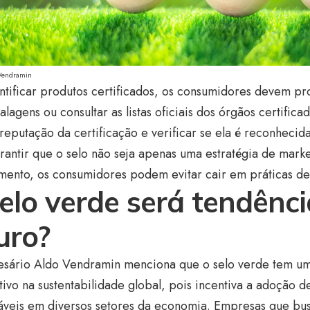
Vendramin
ntificar produtos certificados, os consumidores devem pr
lagens ou consultar as listas oficiais dos órgãos certifica
reputação da certificação e verificar se ela é reconhecid
antir que o selo não seja apenas uma estratégia de mark
mento, os consumidores podem evitar cair em práticas d
elo verde será tendênc
uro?
sário Aldo Vendramin menciona que o selo verde tem u
ativo na sustentabilidade global, pois incentiva a adoção d
áveis em diversos setores da economia. Empresas que bus