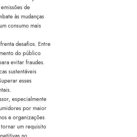
e emissões de
ombate às mudanças
e um consumo mais
renta desafios. Entre
cimento do público
para evitar fraudes.
as sustentáveis
Superar esses
tais.
ssor, especialmente
umidores por maior
nos e organizações
 tornar um requisito
etitivas no