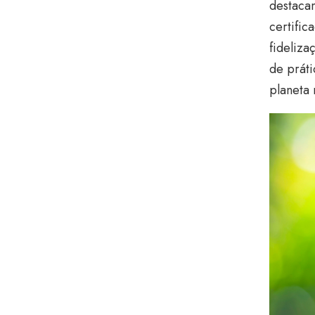
destaca
certifi
fideliza
de prát
planeta 