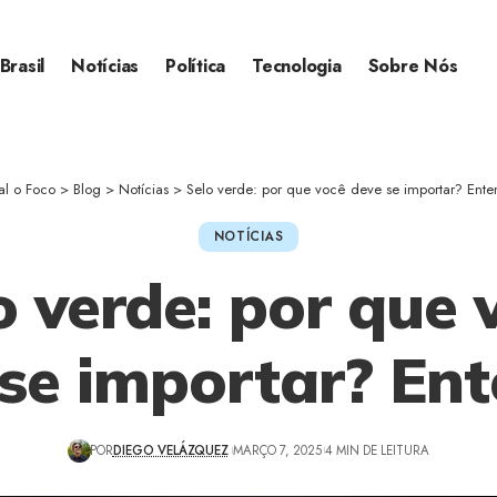
Brasil
Notícias
Política
Tecnologia
Sobre Nós
al o Foco
>
Blog
>
Notícias
>
Selo verde: por que você deve se importar? Ente
NOTÍCIAS
o verde: por que 
se importar? En
POR
DIEGO VELÁZQUEZ
MARÇO 7, 2025
4 MIN DE LEITURA