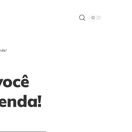
nda!
você
tenda!