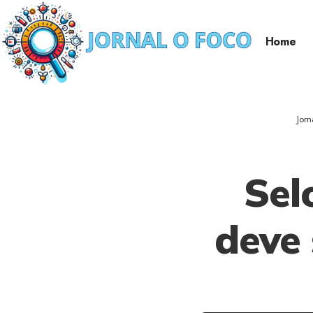
Home
Jorn
Sel
deve 