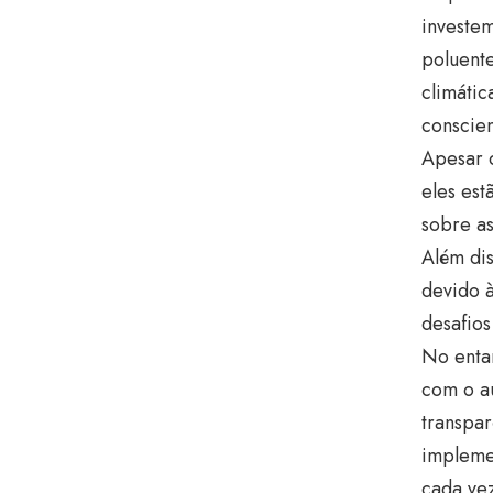
investe
poluent
climáti
conscien
Apesar d
eles est
sobre as
Além dis
devido 
desafios
No entan
com o a
transpa
implemen
cada ve