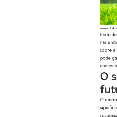
Aldo 
Para ide
nas emba
sobre a 
pode gar
conheci
O s
fut
O empre
signific
respons