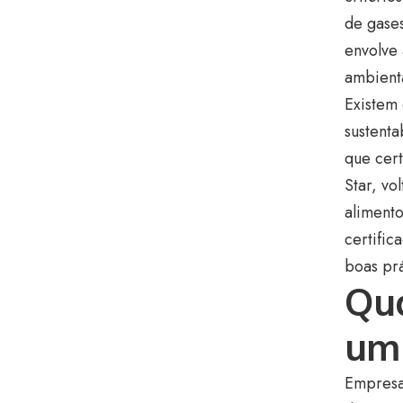
de gases
envolve
ambient
Existem 
sustenta
que cert
Star, vo
alimento
certific
boas prá
Qua
um 
Empresa