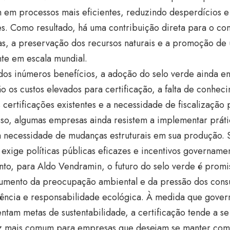
m em processos mais eficientes, reduzindo desperdícios 
es. Como resultado, há uma contribuição direta para o c
cas, a preservação dos recursos naturais e a promoção d
te em escala mundial.
os inúmeros benefícios, a adoção do selo verde ainda enf
ão os custos elevados para certificação, a falta de conhe
 certificações existentes e a necessidade de fiscalização 
so, algumas empresas ainda resistem a implementar prátic
à necessidade de mudanças estruturais em sua produção. 
 exige políticas públicas eficazes e incentivos governamen
to, para Aldo Vendramin, o futuro do selo verde é promi
umento da preocupação ambiental e da pressão dos cons
rência e responsabilidade ecológica. À medida que gover
tam metas de sustentabilidade, a certificação tende a se
z mais comum para empresas que desejam se manter comp