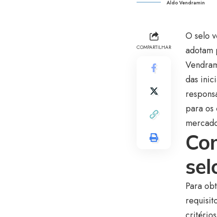
Aldo Vendramin
O selo 
COMPARTILHAR
adotam 
Vendrami
das inic
responsá
para os
mercado 
Com
sel
Para ob
requisit
critério