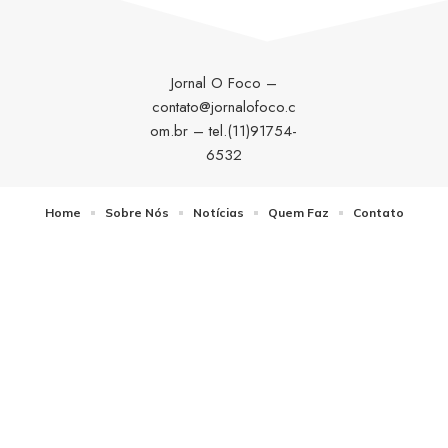
Jornal O Foco –
contato@jornalofoco.c
om.br
– tel.(11)91754-
6532
Home
Sobre Nós
Notícias
Quem Faz
Contato