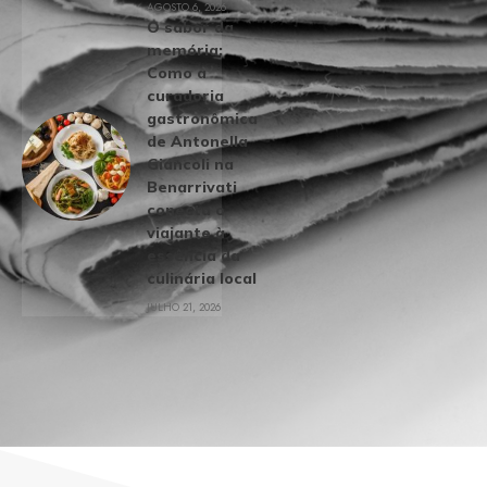
AGOSTO 6, 2026
O sabor da
memória:
Como a
curadoria
gastronômica
de Antonella
Giancoli na
Benarrivati
conecta o
viajante à
essência da
culinária local
JULHO 21, 2026