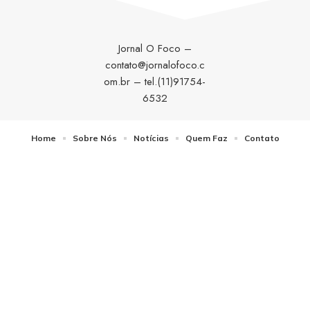
Jornal O Foco –
contato@jornalofoco.c
om.br
– tel.(11)91754-
6532
Home
Sobre Nós
Notícias
Quem Faz
Contato