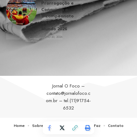
Prorrogação e
Conquista o
Bicampeonato
da Copa do
Mundo 2026
JULHO 20, 2026
Jornal O Foco –
contato@jornalofoco.c
om.br
– tel.(11)91754-
6532
Home
Sobre Nós
Notícias
Quem Faz
Contato