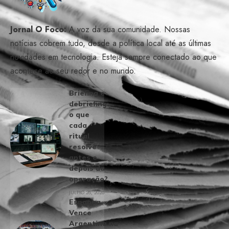
Jornal O Foco:
A voz da sua comunidade. Nossas
notícias cobrem tudo, desde a política local até as últimas
novidades em tecnologia. Esteja sempre conectado ao que
acontece ao seu redor e no mundo.
Briefing e
debriefing:
o que
cada
ritual
resolve
antes e
depois da
operação?
JULHO 28, 2026
Espanha
Vence
Argentina na