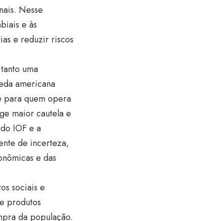
nais. Nesse
biais e às
ias e reduzir riscos
 tanto uma
oeda americana
te para quem opera
ige maior cautela e
 do IOF e a
ente de incerteza,
onômicas e das
os sociais e
de produtos
mpra da população.