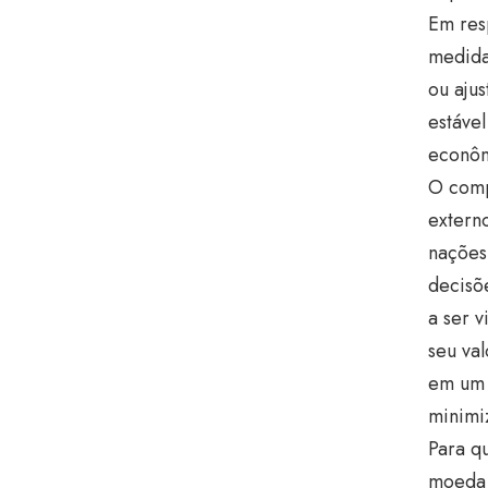
Em res
medida
ou aju
estável
econôm
O comp
extern
nações
decisõ
a ser 
seu val
em um 
minimi
Para q
moeda 