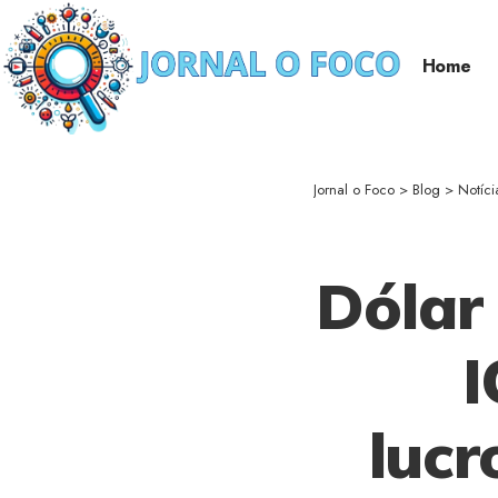
Home
Jornal o Foco
>
Blog
>
Notíci
Dólar
I
lucr