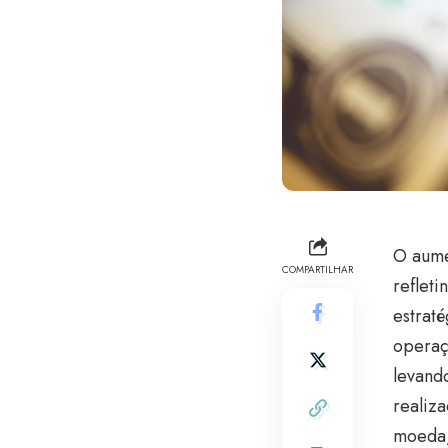
O aume
COMPARTILHAR
reflet
estraté
operaç
levand
realiz
moeda,