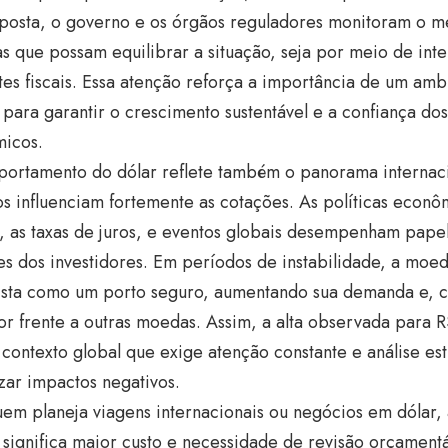
posta, o governo e os órgãos reguladores monitoram o 
s que possam equilibrar a situação, seja por meio de int
stes fiscais. Essa atenção reforça a importância de um a
 para garantir o crescimento sustentável e a confiança do
icos.
ortamento do dólar reflete também o panorama internaci
os influenciam fortemente as cotações. As políticas econô
, as taxas de juros, e eventos globais desempenham papel
es dos investidores. Em períodos de instabilidade, a moe
vista como um porto seguro, aumentando sua demanda e, 
or frente a outras moedas. Assim, a alta observada para R
contexto global que exige atenção constante e análise est
zar impactos negativos.
uem planeja viagens internacionais ou negócios em dólar,
significa maior custo e necessidade de revisão orçament