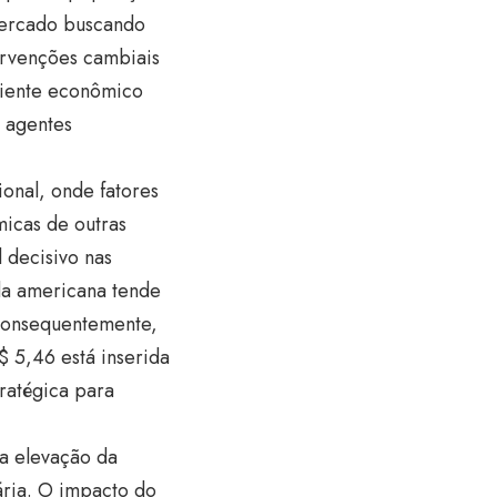
mercado buscando
ervenções cambiais
mbiente econômico
s agentes
onal, onde fatores
micas de outras
 decisivo nas
da americana tende
consequentemente,
$ 5,46 está inserida
ratégica para
 a elevação da
ária. O impacto do