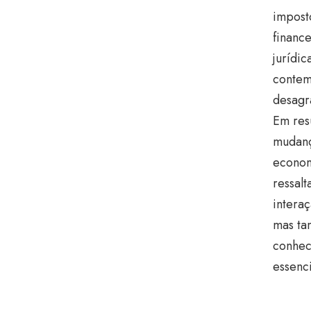
impost
finance
jurídic
contem
desagr
Em res
mudanç
econom
ressal
interaç
mas ta
conhec
essenc