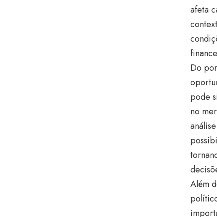
afeta 
contex
condiçõ
finance
Do pon
oportu
pode s
no merc
anális
possib
tornan
decisõ
Além d
políti
import