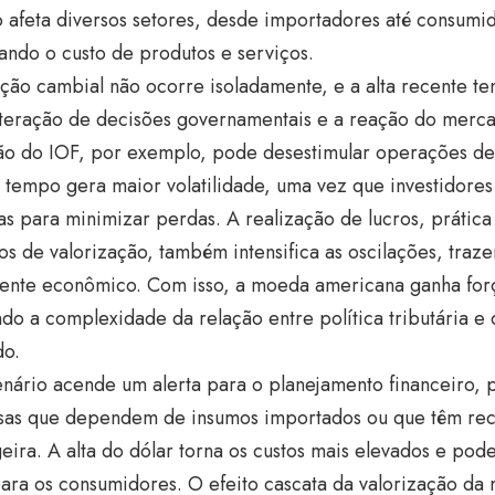
 afeta diversos setores, desde importadores até consumido
ando o custo de produtos e serviços.
ação cambial não ocorre isoladamente, e a alta recente t
nteração de decisões governamentais e a reação do merca
ão do IOF, por exemplo, pode desestimular operações d
tempo gera maior volatilidade, uma vez que investidores 
ras para minimizar perdas. A realização de lucros, práti
os de valorização, também intensifica as oscilações, traz
ente econômico. Com isso, a moeda americana ganha força
ndo a complexidade da relação entre política tributária e
o.
enário acende um alerta para o planejamento financeiro, 
as que dependem de insumos importados ou que têm re
eira. A alta do dólar torna os custos mais elevados e pod
 para os consumidores. O efeito cascata da valorização da