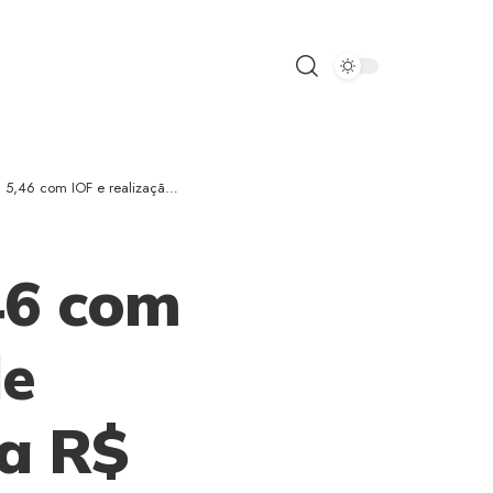
om IOF e realização de lucros
46 com
de
ra R$