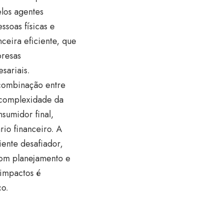
elos agentes
ssoas físicas e
ceira eficiente, que
presas
sariais.
 combinação entre
 complexidade da
sumidor final,
io financeiro. A
iente desafiador,
om planejamento e
 impactos é
o.