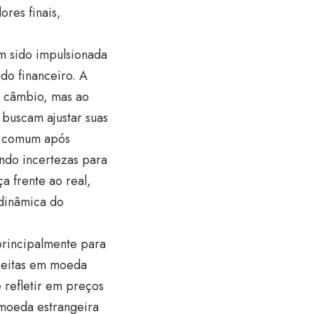
res finais,
em sido impulsionada
do financeiro. A
e câmbio, mas ao
buscam ajustar suas
ca comum após
endo incertezas para
 frente ao real,
 dinâmica do
principalmente para
ceitas em moeda
e refletir em preços
 moeda estrangeira