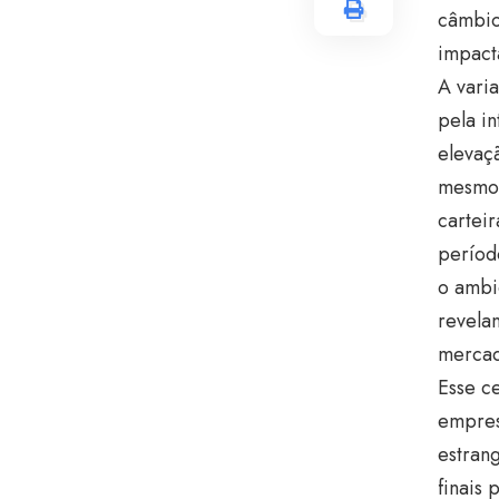
câmbio
impact
A vari
pela i
elevaç
mesmo 
cartei
períod
o ambi
revela
mercad
Esse c
empres
estrang
finais