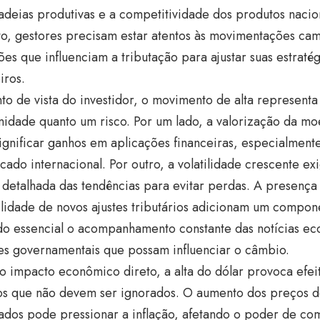
cadeias produtivas e a competitividade dos produtos nacio
to, gestores precisam estar atentos às movimentações cam
es que influenciam a tributação para ajustar suas estratég
iros.
to de vista do investidor, o movimento de alta representa
nidade quanto um risco. Por um lado, a valorização da m
ignificar ganhos em aplicações financeiras, especialmen
ado internacional. Por outro, a volatilidade crescente ex
e detalhada das tendências para evitar perdas. A presença
ilidade de novos ajustes tributários adicionam um compon
do essencial o acompanhamento constante das notícias ec
es governamentais que possam influenciar o câmbio.
o impacto econômico direto, a alta do dólar provoca efeit
cos que não devem ser ignorados. O aumento dos preços 
ados pode pressionar a inflação, afetando o poder de co