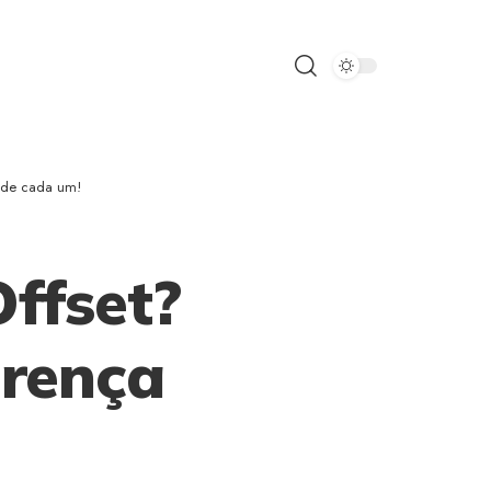
a de cada um!
Offset?
erença