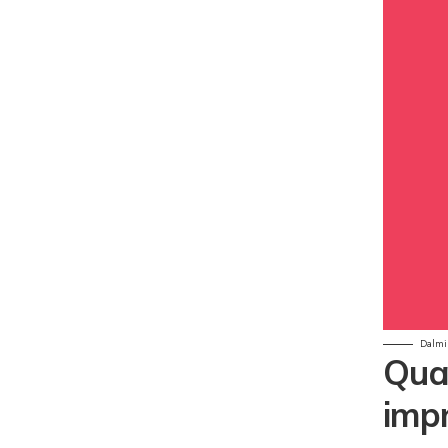
Dalmi
Quai
impr