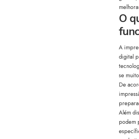
melhorar
O qu
fun
A impre
digital 
tecnolog
se muito
De acor
impressã
prepara
Além dis
podem p
específi