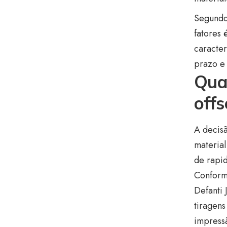
Segundo 
fatores 
caracter
prazo e 
Qua
offs
A decisã
materia
de rapid
Conform
Defanti 
tiragen
impressã