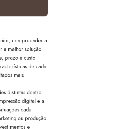
Junior, compreender a
er a melhor solução
e, prazo e custo
racterísticas de cada
ltados mais
es distintas dentro
mpressão digital e a
 situações cada
arketing ou produção
nvestimentos e