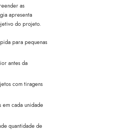
preender as
ogia apresenta
etivo do projeto.
rápida para pequenas
ior antes da
jetos com tiragens
os em cada unidade
ande quantidade de