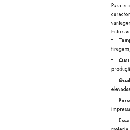
Para esc
caracter
vantagen
Entre as
Temp
tiragens
Custo
produçã
Qual
elevadas
Pers
impress
Esca
materiai