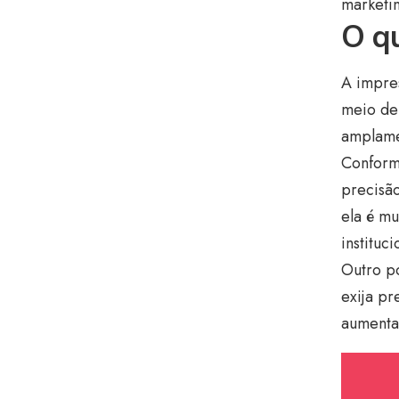
marketi
O qu
A impres
meio de 
amplame
Conforme
precisão
ela é mu
instituci
Outro p
exija pr
aumenta