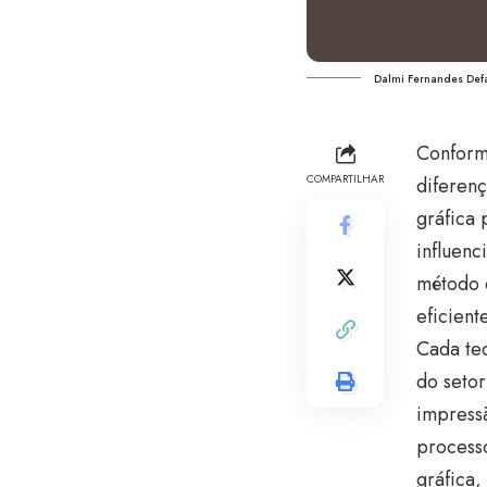
Dalmi Fernandes Defa
Conform
COMPARTILHAR
diferenç
gráfica
influenc
método d
eficient
Cada tec
do setor
impressã
processo
gráfica,