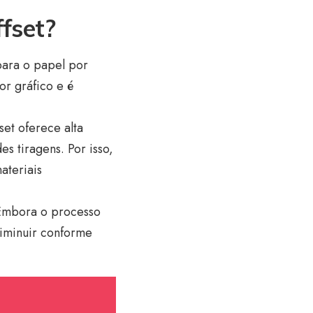
fset?
 para o papel por
or gráfico e é
set oferece alta
s tiragens. Por isso,
ateriais
 Embora o processo
diminuir conforme