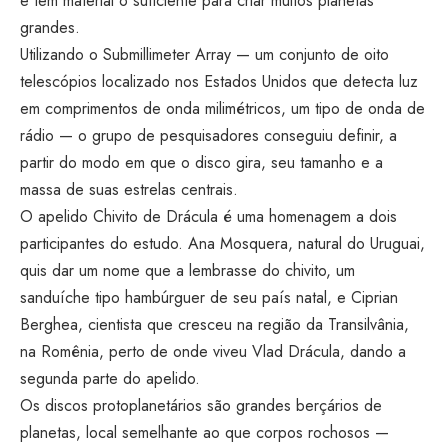
e tem material o suficiente para criar muitos planetas
grandes.
Utilizando o Submillimeter Array — um conjunto de oito
telescópios localizado nos Estados Unidos que detecta luz
em comprimentos de onda milimétricos, um tipo de onda de
rádio — o grupo de pesquisadores conseguiu definir, a
partir do modo em que o disco gira, seu tamanho e a
massa de suas estrelas centrais.
O apelido Chivito de Drácula é uma homenagem a dois
participantes do estudo. Ana Mosquera, natural do Uruguai,
quis dar um nome que a lembrasse do chivito, um
sanduíche tipo hambúrguer de seu país natal, e Ciprian
Berghea, cientista que cresceu na região da Transilvânia,
na Romênia, perto de onde viveu Vlad Drácula, dando a
segunda parte do apelido.
Os discos protoplanetários são grandes berçários de
planetas, local semelhante ao que corpos rochosos —