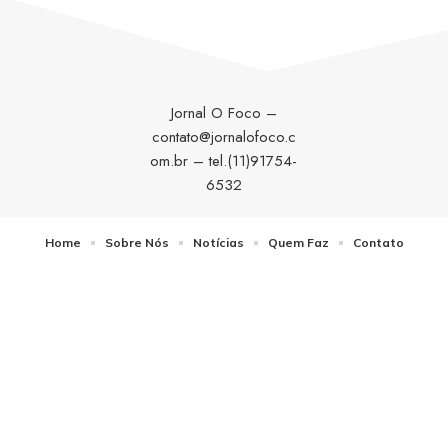
Jornal O Foco –
contato@jornalofoco.c
om.br
– tel.(11)91754-
6532
Home
Sobre Nós
Notícias
Quem Faz
Contato