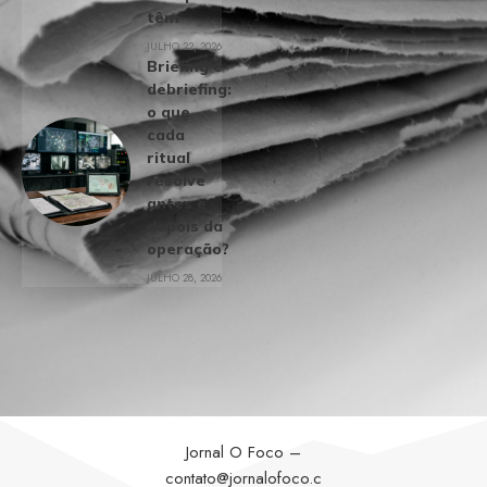
têm
JULHO 22, 2026
Briefing e
debriefing:
o que
cada
ritual
resolve
antes e
depois da
operação?
JULHO 28, 2026
Jornal O Foco –
contato@jornalofoco.c