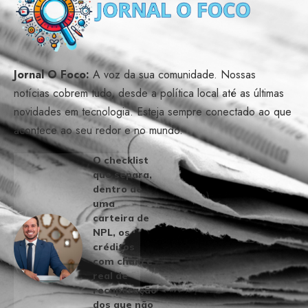
Jornal O Foco:
A voz da sua comunidade. Nossas
notícias cobrem tudo, desde a política local até as últimas
novidades em tecnologia. Esteja sempre conectado ao que
acontece ao seu redor e no mundo.
O checklist
que separa,
dentro de
uma
carteira de
NPL, os
créditos
com chance
real de
recuperação
dos que não