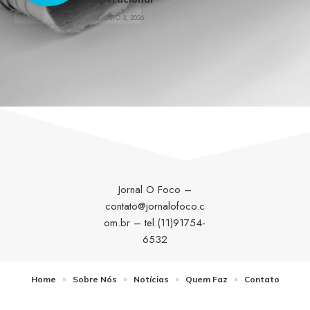
AGOSTO 3, 2026
Jornal O Foco –
contato@jornalofoco.c
om.br
– tel.(11)91754-
6532
Home
Sobre Nós
Notícias
Quem Faz
Contato