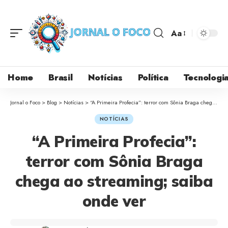
Aa
Home
Brasil
Notícias
Política
Tecnologi
Jornal o Foco
>
Blog
>
Notícias
>
“A Primeira Profecia”: terror com Sônia Braga chega ao streaming; saiba onde ver
NOTÍCIAS
“A Primeira Profecia”:
terror com Sônia Braga
chega ao streaming; saiba
onde ver