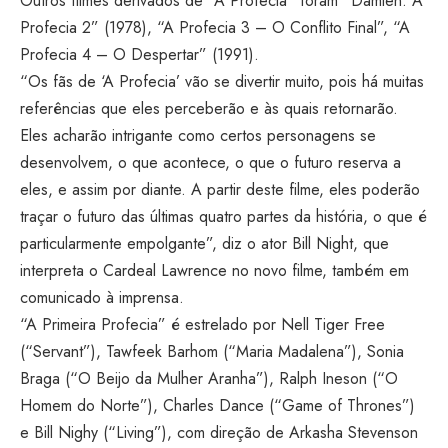
Outros filmes derivados de “A Profecia” foram “Damien: A
Profecia 2” (1978), “A Profecia 3 – O Conflito Final”, “A
Profecia 4 – O Despertar” (1991).
“Os fãs de ‘A Profecia’ vão se divertir muito, pois há muitas
referências que eles perceberão e às quais retornarão.
Eles acharão intrigante como certos personagens se
desenvolvem, o que acontece, o que o futuro reserva a
eles, e assim por diante. A partir deste filme, eles poderão
traçar o futuro das últimas quatro partes da história, o que é
particularmente empolgante”, diz o ator Bill Night, que
interpreta o Cardeal Lawrence no novo filme, também em
comunicado à imprensa.
“A Primeira Profecia” é estrelado por Nell Tiger Free
(“Servant”), Tawfeek Barhom (“Maria Madalena”), Sonia
Braga (“O Beijo da Mulher Aranha”), Ralph Ineson (“O
Homem do Norte”), Charles Dance (“Game of Thrones”)
e Bill Nighy (“Living”), com direção de Arkasha Stevenson